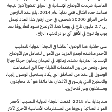
الماضية شهدت الأوضاع الإنسانية في العراق تدهورًا كبيرًا نتيجة
تصاعد حدة القتال. ففي بداية عام 2014، بلغ عدد النازحين
داخل العراق 30000 شخص، في حين ارتفع هذا العدد ليصل
إلى 2.7 مليون نازحٍ في يومنا هذا. الأوضاع تسوء فعلًا يومًا بعد
يوم، ولا تلوح في الأفق أي بوادر لانتهاء النزاع.
على خلفية هذا الوضع، أطلقنا في اللجنة الدولية للصليب
الأحمر مناشدة لجمع المزيد من الأموال للتعامل مع الأوضاع
الإنسانية المتردية بشدة. زملاؤنا في الميدان يبذلون جهدًا جبارًا
بحق، ونحن من بين المنظمات القليلة جدًا التي استطاعت
الوصول إلى عدد من المناطق التي يكاد يستحيل الوصول إليها،
والانطباع الذي يترسخ في الأذهان عنا دائمًا هو أننا محايدون
ومستقلون وغير مُنحازين.
منذ بداية عام 2015، قدمت اللجنة الدولية للصليب الأحمر
المواد الغذائية وغيرها من المستلزمات الأساسية الأخرى لأكثر