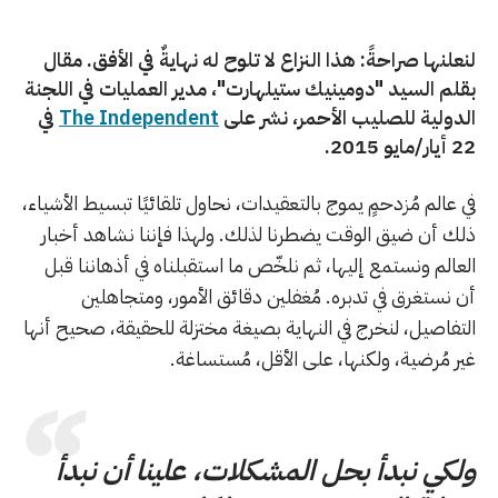
لنعلنها صراحةً: هذا النزاع لا تلوح له نهايةٌ في الأفق. مقال
بقلم السيد "دومينيك ستيلهارت"، مدير العمليات في اللجنة
الدولية للصليب الأحمر، نشر على
The Independent
في
22 أيار/مايو 2015.
في عالم مُزدحمٍ يموج بالتعقيدات، نحاول تلقائيًا تبسيط الأشياء،
ذلك أن ضيق الوقت يضطرنا لذلك. ولهذا فإننا نشاهد أخبار
العالم ونستمع إليها، ثم نلخّص ما استقبلناه في أذهاننا قبل
أن نستغرق في تدبره. مُغفلين دقائق الأمور، ومتجاهلين
التفاصيل، لنخرج في النهاية بصيغة مختزلة للحقيقة، صحيح أنها
غير مُرضية، ولكنها، على الأقل، مُستساغة.
ولكي نبدأ بحل المشكلات، علينا أن نبدأ