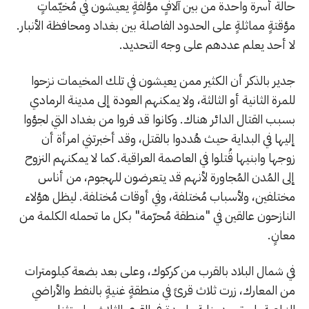
حالة أسرة واحدة من بين آلافٍ مؤلفةٍ يعيشون في مُخيّماتٍ
مؤقتةٍ مماثلةٍ على الحدود الفاصلة بين بغداد ومحافظة الأنبار.
لا أحد يعلم عددهم على وجه التحديد.
جدير بالذكر أن الكثير ممن يعيشون في تلك المخيمات نزحوا
للمرة الثانية أو الثالثة، ولا يمكنهم العودة إلى مدينة الرمادي
بسبب القتال الدائر هناك. وكانوا قد فروا من بغداد التي لجؤوا
إليها في البداية حيث هُددوا بالقتل، وقد أخبرتني امرأة أن
زوجها وابنيها قُتلوا في العاصمة العراقية. كما لا يمكنهم النزوح
إلى المُدن المُجاورة لأنهم قد يتعرضون للهجوم، من أناس
مختلفين، ولأسباب مُختلفة، وفي أوقات مُختلفة. ليظل هؤلاء
النازحون عالقين في "منطقة مُحرّمة" بكل ما تحمله الكلمة من
معانٍ.
في شمال البلاد بالقرب من كركوك، وعلى بعد بضعة كيلومترات
من المعارك، زرت ثلاث قرىً في منطقةٍ غنيةٍ بالنفط والأراضي