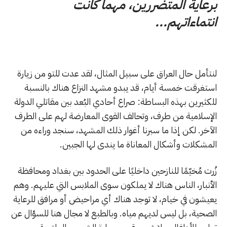
برعاية المتضررين، مهما كانت
انتماءاتهم...
لنتأمل حال العراق على سبيل المثال، لقد عدت للتو من زيارة
استغرقت خمسة أيام، قد يبدو مشهد النزاع هناك بالنسبة
للكثيرين بهذه البساطة: صراع أحادي البُعد بين مقاتلي الدولة
الإسلامية من طرف، وتحالف القوى المعارضة لهم على الطرف
الآخر. لكن إذا ما سبرنا أغوار ذلك المشهد، سنجد وراءه من
المشكلات وأشكال المعاناة ما يندى لها الجبين.
زُرت مُخيّمًا للنازحين داخليًا على الحدود بين بغداد ومحافظة
الأنبار، الناس هناك لا يملكون سوى الملابس التي عليهم. وهم
يعيشون في خيام، لا توجد هناك أي مراحيض أو مرافق للرعاية
الصحية، بل ليس لديهم مياه. وبالطبع لا مجال هنا للسؤال عن