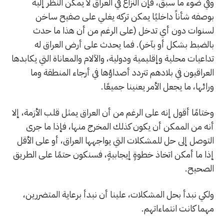
وفي ضوء ما سبق، فإن النزاع في العراق لا يمكن النظر إليه
بوصفه شأناً داخليًا يمكن تركه يغلي على صفيح ساخن
لسنوات دون أي تدخل (على الرغم من أن هذا ما حدث
بالضبط بشكل أو بآخر). فما يحدث على أرض العراق له
تداعيات محلية وإقليمية ودولية، والآلام والمعاناة التي يكابدها
العراقيون في بلادهم تتردد أصداؤها في أرجاء المنطقة وما
ورائها، ما يجعل الأمر يعنينا جميعًا.
وختامًا أقول إنه على الرغم من أن العراق يمثل قلب الأزمة، إلا
أنه من الممكن أن يكون كذلك المخرج منها، فإذا ما جرى
التوصل إلى حل للمشكلات التي يواجهها العراق، أو على الأقل
إذا ما أمكن اتخاذ خطوةٍ إيجابيةٍ، فسنكون حتمًا على الطريق
الصحيح.
ولكي نبدأ بحل المشكلات، علينا أن نبدأ برعاية المتضررين،
مهما كانت انتماءاتهم.