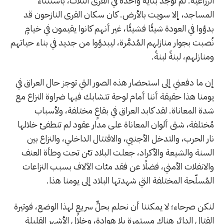
الزراعية. لم توجد بناية واحدة في القرى الثلاث، باستثناء
المساجد، إلا سويت بالأرض. كان سكان القرى النازحون قد
بدؤوا في العودة شيئًا فشيئًا، غير أنهم كانوا يقيمون في خيامٍ
نُصبت بجوار منازلهم المُدمَّرة، ليبدؤوا من جديد في بناء حياتهم
ومنازلهم، لبنةً لبنةً.
إن ما دفعني إلى استحضار هذه الصور التي توجز حال العراق في
يومنا هذا حقيقة أننا أمام لوحة تتشابك فيها ضراوة النزاع مع
شدة المعاناة. لقد كابد العراق في بقاعٍ مختلفة، ولأسباب
مُختلفة، شتى ألوان المعاناة على مدار عقود لم تنطفئ خلالها
نار الحرب، والتدخل الأجنبي، والاقتتال الداخلي، والنزاع بين
السنة والشيعة والأكراد، جعلت البلاد تئن تحت وطأة العنف
والانفلات الأمني، فضلًا عن فقد مئات الآلاف بسبب النزاعات
المُسلّحة المختلفة التي شهدتها البلاد إلى يومنا هذا.
لنكن صرحاء؛ لا يمكننا أن نحلم بحلٍّ سريعٍ لهذا الوضع، فوتيرة
القتال الدائر هناك مستمرة بلا هوادة، وخلال الأشهر القليلة