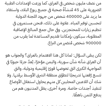
من نصف مليون شخص في العراق، كما وزعت الإمدادات الطبية
الضرورية على 45 مُنشأةً صحية في جميع ربوع البلاد، واستفاد
ما يزيد على 400000 شخص من جهود اللجنة الدولية
لتحسين توفير المياه. علاوة على ذلك، فنحن مستمرون في
تنظيم زيارات للمحتجزين. وفي حال جمع المبالغ الإضافية
المطلوبة، سيكون بإمكاننا تقديم المساعدة لما يقرب من
900000 شخص مُتضرر من النزاع.
لكن يبقى السؤال: لماذا كل هذا الاهتمام بالعراق؟ والجواب هو
أن العراق شأنه شأن سورية، واليمن مؤخرًا، يُعدّ جزءًا حيويًا في
المواجهة الكبرى التي تخوضها قوىً إقليمية ودولية، والتي
تتسع رُقعتها تدريجيًا لتطوّق منطقة الشرق الأوسط برمّتها. ولا
شك أن اللاعبين المحليين كل منهم يحاول استغلال الأوضاع
لتنفيذ أجندات خاصة. ومرة أخرى، يظل المدنيون هم من
يدفع الثمن باهظًا.