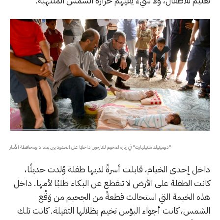
تعليم للأطفال، ولا شيء يقيهم حرارة الشمس الملتهبة.
"دومينيك ستيلهارت" في زيارة لمخيم للنازحين داخليًا على الحدود بين بغداد ومحافظة الأنبار
داخل إحدى الخيام، قابلت أسرةً لديها طفلة وُلدت حديثًا،
كانت الطفلة على الأرض لا تنقطع عن البكاء طلبًا لأمها. داخل
هذه الخيمة التي استحالت قطعةً من الجحيم من وَقْع
الشمس، كانت أجواء البؤس تخيم بظلالها الثقيلة. كانت تلك