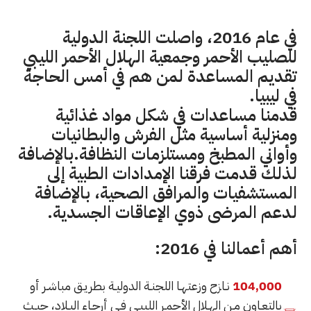
في عام 2016، واصلت اللجنة الدولية
للصليب الأحمر وجمعية الهلال الأحمر الليبي
تقديم المساعدة لمن هم في أمس الحاجة
في ليبيا.
قدمنا مساعدات في شكل مواد غذائية
ومنزلية أساسية مثل الفرش والبطانيات
وأواني المطبخ ومستلزمات النظافة.بالإضافة
لذلك قدمت فرقنا الإمدادات الطبية إلى
المستشفيات والمرافق الصحية، بالإضافة
لدعم المرضى ذوي الإعاقات الجسدية.
أهم أعمالنا في 2016:
104,000
نـازح وزعتهـا اللجنـة الدوليـة بطريـق مباشـر أو
بالتعـاون مـن الهـلال الأحمـر الليبـي فـي أرجـاء البـلاد، حيـث