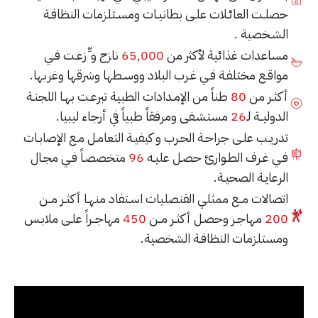
حصلـت العائـلات علـى بطانيـات ومسـتلزمات النظافـة
الشـخصية .
مساعدات غذائية لأكثر من
65,000
نازح و ِّزعـت فـي
مواقـع مختلفـة فـي غـرب البلاد ووسـطها وشرقها وغربها.
أكثـر من
80
طناً من الإمـدادات الطبية تبرعـت بهـا اللجنـة
الدوليــة لـ
26
مستشـفى ومرفقاً طبياً في أرجاء ليبيا.
تدريـب علـى جراحـة الحـرب و كيفيـة التعامـل مـع الإصابـات
فـي غـرف الطـوارئ حصـل عليـه
96
متخصصـاً فـي مجـال
الرعايـة الصحيـة.
اتصالات مــع ممثلي القنصليات اسـتفاد منهـا أكثـر مــن
200
مهاجـر وحصـل أكثـر مــن
450
مهاجــراً علـى ملابـس
ومستلزمات النظافـة الشخصية.