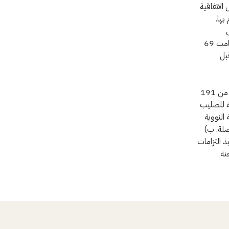
ها للتوقيع يوم 20 سبتمبر 2017. ستدخل الاتفاقية
م بها.
ال
المفاوضات عليها أو في الجمعية العامة للأمم المتحدة، بتوقيعها والتصديق عليها. حالياً، قامت 69
 قبل
في عام 2017، قام مجلس المندوبين الذي يضم جمعيات الصليب الأحمر والهلال الأحمر من 191
ية للصليب
 النووية
صلة. ب)
ذ التزامات
نة