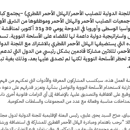
للجنة الدولية للصليب الأحمر/الهلال الأحمر القطري) –يجتمع كبار
عيات الصليب الأحمر والهلال الأحمر وموظفوها من الشرق الأ
وإفريقيا، وآسيا الوسطى وأوروبا في الدوحة يومي 30 و31 أكتو
استراتيجية دولية داعمة لها للقضاء على الأسلحة النووية. تس
 التي يستضيفها الهلال الأحمر القطري بالاشتراك مع اللجنة الدول
أحمر، لـثلاثين مشاركا قادمين بشكل رئيسي من الدول التي تدعم ا
عام 2017 لحظر الأسلحة النووية لكنها لم تصدق عليها بعد، وذلك بغية تبا
.
رشة العمل هذه، سيكتسب المشاركون المعرفة والأدوات التي تمكنهم من فهم 
لكارثية لاستخدام الأسلحة النووية والتواصل بشأنها، وتعزيز قدراتهم على دعوة
وقيع على الاتفاقية والتصديق عليها، بالإضافة إلى أي التزامات قانونية أخرى ذ
مداخلات مناسبة وفعالة مع عدد من المجموعات والسلطات الحكومية.
ياق، صرّح السيد يحيى عليبي، رئيس البعثة الإقليمية للجنة الدولية لدول مج
لا: "نرحب باهتمام ومبادرة الهلال الأحمر القطري للمشاركة في استضافة ورشة
 فهي تضم مجموعة واسعة من الشركاء، في وقت تتزايد فيه التوترات الدولية،