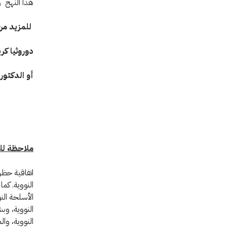
هذا النهج وت
للمزيد من
دوروثيا كريم
أو الدكتور فو
مل
احظة
لل
اتفاقية حظر
النووية. كم
الأسلحة الن
النووية، و
النووية، وال