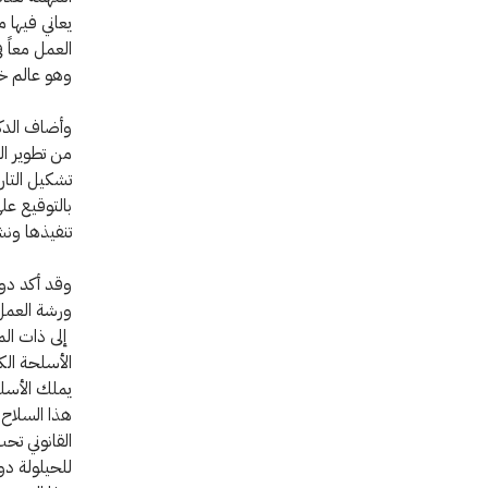
يعاني فيها 
العمل معاً ف
وهو عالم خا
وأضاف الدكت
من تطوير ال
تشكيل التار
بالتوقيع عل
تنفيذها ونش
وقد أكد دوم
ورشة العمل 
إلى ذات الم
الأسلحة الك
يملك الأسلح
هذا السلاح ب
القانوني تح
للحيلولة دو