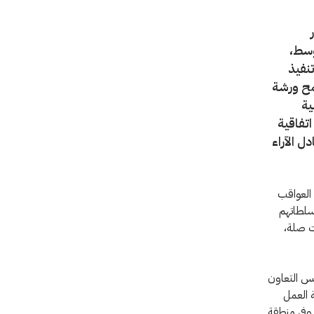
وسط،
بر، لمناقشة تنفيذ
مح ورشة
ية
تفاقية
دل الآراء
العواقب
 سلطاتهم
ات صلة،
لس التعاون
 العمل
 وفي منطقة