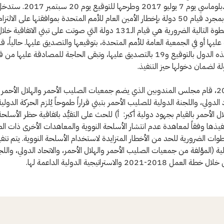
المتحدة الدبلوماسي يوم 7 يوليو 2017 وطرح
حيز التنفيذ بمجرد قيام 50 دولة بإخطار الأمين العام للأمم المتحدة بموافقتها على الالتزا
ستكون الخطوة التالية الضرورية هي قيام الـ131 دولة التي صوتت على تبني الاتفاقية خل
دولة من هذه الدول بالتوقيع و19 بالتصديق عليها، وتبقى الحاجة للمصادقة عليها من
 لضمان دخولها حيز التنفيذ.
د الدولي، واللجنة الدولية للصليب الأحمر بتبني قراراً طموحاً يُلزم الحركة الدول
ال الأحمر بالقيام بجهود دولية أكبر: أ) للحث على التقيُّد باتفاقية حظر الأسلحة
نفيذها وفقاً لمعاهدة عدم انتشار الأسلحة النووية والمعاهدات الأخرى ذات ال
طوات الضرورية للحد من الأخطار المتزايدة لاستخدام الأسلحة النووية. يتم تنفي
لية (المؤلفة من جمعيات الصليب الأحمر والهلال الأحمر، والاتحاد الدولي، واللج
2018-2021 والاستراتيجية الدولية الداعمة لها.