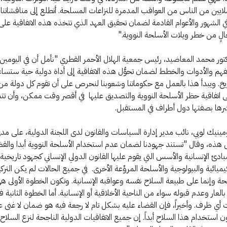
ملايين من الناس من العواقب المدمرة للنزاعات المسلحة. أتطلع إلى مناقشاتنا
ي الشهور والأعوام القادمة لضمان تحقيق العهد الذي تتخذه هذه الاتفاقية على ع
لٍ من خطر ويلات الأسلحة النووية."
ور محمد المعاضيد، رئيس جمعية الهلال الأحمر القطري "نأمل أن في اليومين 
فهم والأدوات والخطط لضمان تحوُّل هذه الاتفاقية إلى أداة دولية حية ستسا
يخ. ويبدأ هذا بالعمل مع حكوماتنا وشعوبنا لنحرص على أن تقوم كل دولة من 
ى اتفاقية حظر الأسلحة النووية والتصديق عليها في أقصر وقت ممكن، وأن ت
رها بصفتها دول أطراف في المستقبل.
ينيك لويي، نائب مدير إدارة السياسات والقانون لدى اللجنة الدولية، على مد
هذه، وقال "تستند جهودنا لضمان عدم استخدام الأسلحة النووية أبدا والقضا
بادئ الإنسانية والأسس التي يقوم عليها القانون الدولي الإنساني كجهود تاريخية
يميائية والبيولوجية والأسلحة المروِّعة الأخرى. في جميع الحالات لم يكن الترك
ة وإنما على طبيعة السلاح نفسه وعواقبه الإنسانية. وتكون الخطوة الأولى 
العار وعدم قبوله سواء من الناحية الأخلاقية أو الإنسانية. أما الخطوة الثانية 
ت أي ظرف. وأخيراً، فإن القضاء عليه بشكل تام لا رجعة فيه هو ضمان لا غنى ع
ن استخدام هذا السلاح أبداً. إن جميع الاتفاقيات الدولية الناجحة لنزع السلاح