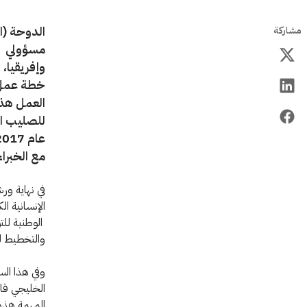
الدوحة (ا
مشاركة
مسؤولي جم
خطة عمل و
العمل هذه
للصليب ال
مع الخبراء
في نهاية و
الإنسانية ا
الوطنية للت
والتخطيط ل
وفي هذا الس
الخليجي قائ
المهمة هذه.