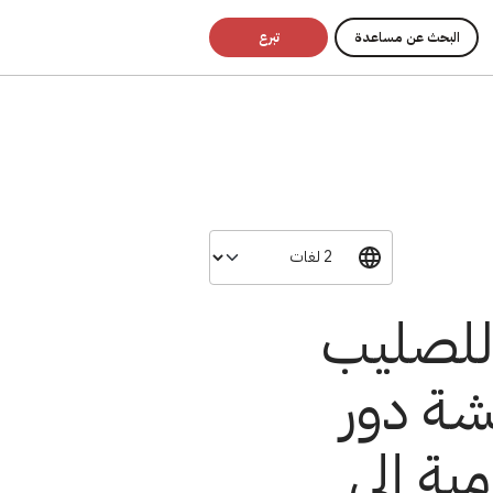
البحث عن مساعدة
تبرع
 للصليب
شة دور
ية إلى