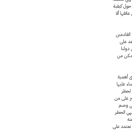
 حول كيفية
اتقها ألا
القادمين
عد على
دولنا
تمكن من
ى أهمية
ء عليها
 لحظر
يز على من
هي وصم
فهي الحظر
نه
 تعتمد على