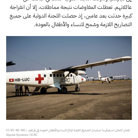
عائلاتهم. تعطلت المفاوضات نتيجة مماطلات، إلا أن انفراجة
كبيرة حدثت بعد عامين، إذ حصلت اللجنة الدولية على جميع
التصاريح اللازمة وسُمح للنساء والأطفال بالعودة.
عامان كاملان استغرقهما استصدار التصاريح اللازمة ليُتاح للنساء والأطفال العودة إلى قراهم. CC BY-NC-ND /
Alyona Synenko / ICRC