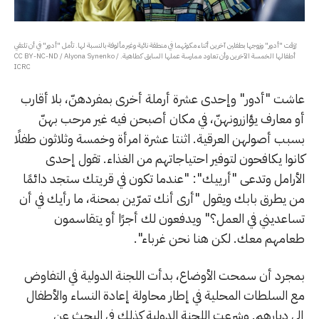
رُزقت "أدور" وزوجها بطفلين آخرين أثناء مكوثهما في منطقة نائية وغير مألوفة بالنسبة لها. تأمل "أدور" في أن تلتقي
أطفالها الخمسة الآخرين وأن تعاود ممارسة عملها السابق كطاهية. CC BY-NC-ND / Alyona Synenko /
ICRC
عاشت "أدور" وإحدى عشرة أرملة أخرى بمفردهنّ، بلا أقارب
أو معارف يؤازرونهنّ، في مكان أصبحن فيه غير مرحب بهنّ
بسبب أصولهن العرقية. اثنتا عشرة امرأة وخمسة وثلاثون طفلًا
كانوا يكافحون لتوفير احتياجاتهم من الغذاء. تقول إحدى
الأرامل وتدعى "أرييك": "عندما تكون في قريتك ستجد دائمًا
من يطرق بابك ويقول "أرى أنك تمرّين بمحنة، ما رأيك في أن
تساعديني في العمل؟" ويدفعون لك أجرًا أو يتقاسمون
طعامهم معك. لكن هنا نحن غرباء".
بمجرد أن سمحت الأوضاع، بدأت اللجنة الدولية في التفاوض
مع السلطات المحلية في إطار محاولة إعادة النساء والأطفال
إلى ديارهم. وشرعت اللجنة الدولية كذلك في البحث عن