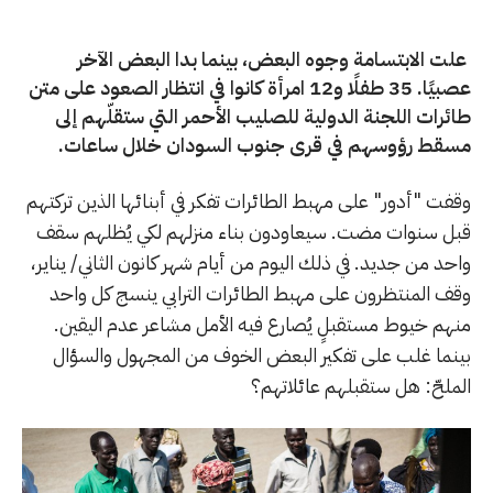
علت الابتسامة وجوه البعض، بينما بدا البعض الآخر
عصبيًا. 35 طفلًا و12 امرأة كانوا في انتظار الصعود على متن
طائرات اللجنة الدولية للصليب الأحمر التي ستقلّهم إلى
مسقط رؤوسهم في قرى جنوب السودان خلال ساعات.
وقفت "أدور" على مهبط الطائرات تفكر في أبنائها الذين تركتهم
قبل سنوات مضت. سيعاودون بناء منزلهم لكي يُظلهم سقف
واحد من جديد. في ذلك اليوم من أيام شهر كانون الثاني/ يناير،
وقف المنتظرون على مهبط الطائرات الترابي ينسج كل واحد
منهم خيوط مستقبلٍ يُصارع فيه الأمل مشاعر عدم اليقين.
بينما غلب على تفكير البعض الخوف من المجهول والسؤال
الملحّ: هل ستقبلهم عائلاتهم؟