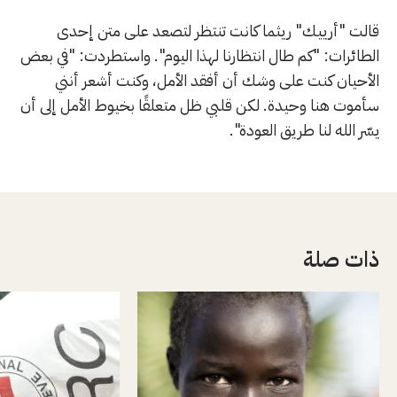
قالت "أرييك" ريثما كانت تنتظر لتصعد على متن إحدى
الطائرات: "كم طال انتظارنا لهذا اليوم". واستطردت: "في بعض
الأحيان كنت على وشك أن أفقد الأمل، وكنت أشعر أنني
سأموت هنا وحيدة. لكن قلبي ظل متعلقًا بخيوط الأمل إلى أن
يسّر الله لنا طريق العودة".
ذات صلة