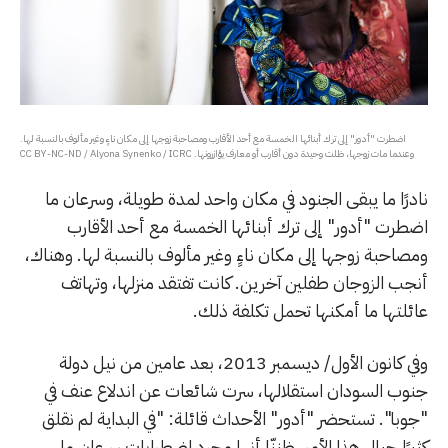
اضطرت "أدور" إلى ترك أبنائها الخمسة مع أحد الأقارب ومصاحبة زوجها إلى مكان ناءٍ وغير مألوف بالنسبة لها.
وعندما مات زوجها، ظلت وحيدة دون أقارب أو معارف يؤازرونها. CC BY-NC-ND / Alyona Synenko / ICRC
نادرًا ما يبقى الجنود في مكان واحد لمدة طويلة، وسرعان ما
اضطرت "أدور" إلى ترك أبنائها الخمسة مع أحد الأقارب
ومصاحبة زوجها إلى مكان ناءٍ وغير مألوف بالنسبة لها. وهناك،
أنجب الزوجان طفلين آخرين. كانت تفتقد منزلها، وتهاتف
عائلتها ما أمكنها تحمل تكلفة ذلك.
وفي كانون الأول/ ديسمبر 2013، بعد عامين من نيل دولة
جنوب السودان استقلالها، سرت شائعات عن اندلاع عنف في
"جوبا". تستحضر "أدور" الأحداث قائلة: "في البداية لم نقلق
كثيرًا حيال هذا الأمر. ظننّا أنها مجرد اضطرابات سرعان ما