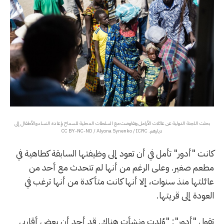
بحثت اللجنة الدولية عن عائلات الأرامل وتفاوضت مع السلطات المحلية للسماح بإعادة النساء والأطفال إلى
ديارهم. CC BY-NC-ND / Alyona Synenko / ICRC
كانت "أدور" تأمل في أن تعود إلى وظيفتها السابقة كطاهية في
مطعم صغير. وعلى الرغم من أنها لم تتحدث مع أحد من
عائلتها منذ سنوات، إلا أنها كانت متأكدة من أنها ترغب في
العودة إلى قريتها.
تقول "أدور": "وُلدت ونشأت هناك. قد أجد أن بعض أقاربي