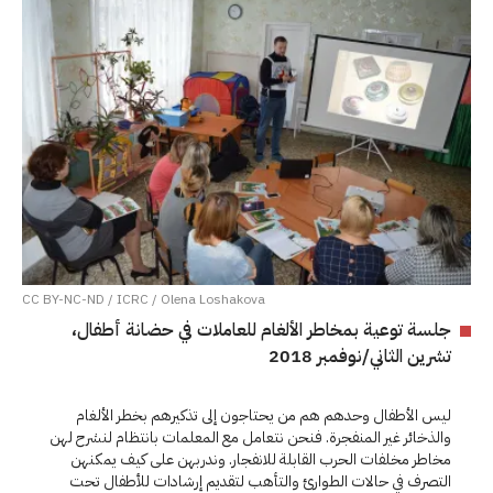
CC BY-NC-ND / ICRC / Olena Loshakova
جلسة توعية بمخاطر الألغام للعاملات في حضانة أطفال،
تشرين الثاني/نوفمبر 2018
ليس الأطفال وحدهم هم من يحتاجون إلى تذكيرهم بخطر الألغام
والذخائر غير المنفجرة. فنحن نتعامل مع المعلمات بانتظام لنشرح لهن
مخاطر مخلفات الحرب القابلة للانفجار. وندربهن على كيف يمكنهن
التصرف في حالات الطوارئ والتأهب لتقديم إرشادات للأطفال تحت