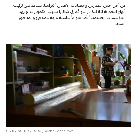
من أجل جعل المدارس وحضانات الأطفال أكثر أمنًا، نساعد على تركيب
ألواح للحماية لئلا تنكسر النوافذ إلى شظايا بسبب الانفجارات. ونزود
المؤسسات التعليمية أيضًا بمواد أساسية لازمة للملاجئ والمناطق
الآمنة.
CC BY-NC-ND / ICRC / Olena Loshakova