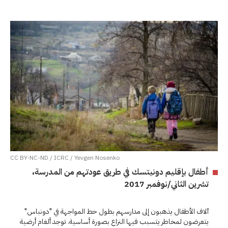
CC BY-NC-ND / ICRC / Yevgen Nosenko
أطفال بإقليم دونيتسك في طريق عودتهم من المدرسة،
تشرين الثاني/نوفمبر 2017
آلاف الأطفال يذهبون إلى مدارسهم بطول خط المواجهة في "دونباس"
يتعرضون لمخاطر يتسبب فيها النزاع بصورة أساسية. توجد ألغام أرضية