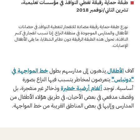
طبقة حماية رقيقة تغطي النوافذ في مؤسسات تعليمية،
تشرين الثاني/نوفمبر 2018
نوزع طبقة حماية رقيقة مضادة للانفجار لتغطية النوافذ في حضانات
الأطفال والمدارس الموجودة في منطقة النزاع. إذا تسبب انفجار في كسر
النافذة، تحول هذه الطبقة الرقيقة دون تطاير الشظايا، ما يقي الأطفال
الإصابات.
آلاف
الأطفال
يذهبون إلى مدارسهم بطول
خط المواجهة في
"دونباس"
يتعرضون لمخاطر يتسبب فيها النزاع بصورة
أساسية. توجد
ألغام أرضية خطيرة
وذخائر غير منفجرة، بل
وقصف مدفعي في بعض الأحيان، في طريق هؤلاء الأطفال من
المدارس وإليها في بعض المناطق القريبة من خط المواجهة.