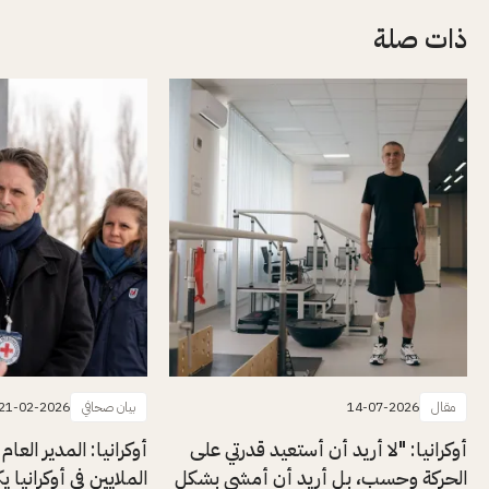
ذات صلة
مقال
14-07-2026
بيان صحافي
21-02-2026
أوكرانيا: "لا أريد أن أستعيد قدرتي على
أوكرانيا: المدير العام 
الحركة وحسب، بل أريد أن أمشي بشكل
الملايين في أوكرانيا ي