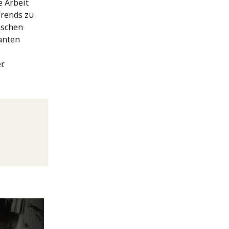
e Arbeit
Trends zu
nschen
anten
r.