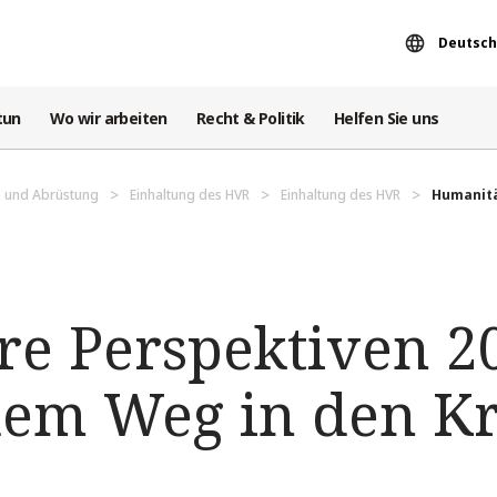
Deutsch
tun
Wo wir arbeiten
Recht & Politik
Helfen Sie uns
 und Abrüstung
Einhaltung des HVR
Einhaltung des HVR
Humanitär
e Perspektiven 20
dem Weg in den Kr