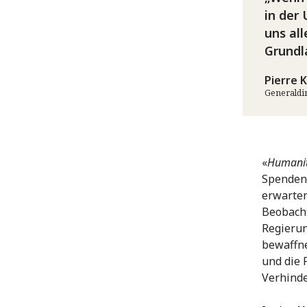
in der 
uns al
Grundl
Pierre 
Generaldi
«
Humanit
Spendena
erwarten
Beobacht
Regierun
bewaffne
und die 
Verhinde