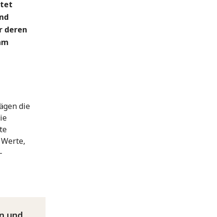
htet
und
r deren
 am
rägen die
ie
te
e Werte,
–
an und