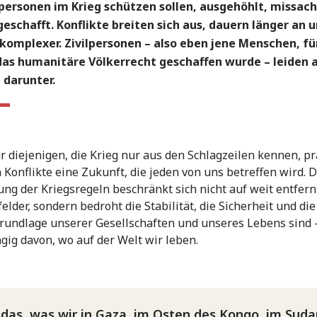
lpersonen im Krieg schützen sollen, ausgehöhlt, missac
eschafft. Konflikte breiten sich aus, dauern länger an 
komplexer. Zivilpersonen – also eben jene Menschen, fü
das humanitäre Völkerrecht geschaffen wurde – leiden
 darunter.
ür diejenigen, die Krieg nur aus den Schlagzeilen kennen, p
 Konflikte eine Zukunft, die jeden von uns betreffen wird. D
ng der Kriegsregeln beschränkt sich nicht auf weit entfern
felder, sondern bedroht die Stabilität, die Sicherheit und di
Grundlage unserer Gesellschaften und unseres Lebens sind 
ig davon, wo auf der Welt wir leben.
das, was wir in Gaza, im Osten des Kongo, im Sud