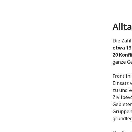
Allt
Die Zahl
etwa 13
20 Konfl
ganze Ge
Frontlin
Einsatz 
zu und v
Zivilbev
Gebieten
Gruppen 
grundleg