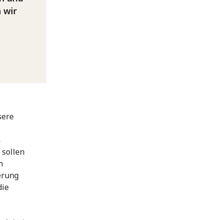
 wir
sere
n
sollen
n
erung
die