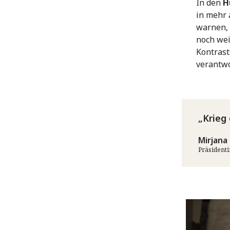
In den
H
in mehr 
warnen, 
noch wei
Kontrast
verantwo
Krieg
Mirjana 
Präsident