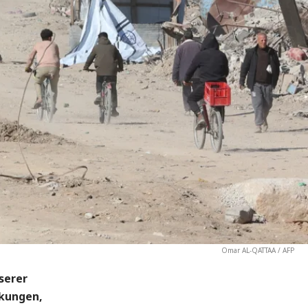
Omar AL-QATTAA / AFP
serer
nkungen,