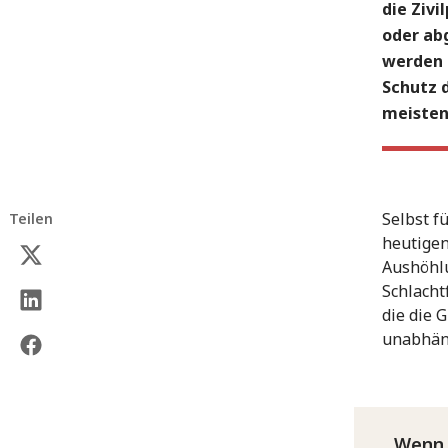
die Zivi
oder abg
werden 
Schutz 
meisten
Selbst f
Teilen
heutigen
Aushöhlu
Schlacht
die die 
unabhäng
Wenn 