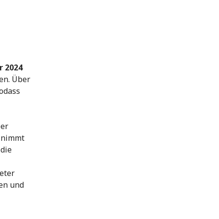
r 2024
ren. Über
odass
Der
n nimmt
 die
eter
nen und