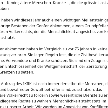
 – Kinder, ältere Menschen, Kranke –, die die grösste Last 
aben.
haben wir dieses Jahr auch einen wichtigen Meilenstein ge
ährige Bestehen der Genfer Abkommen, einem Grundpfeiler
ren Völkerrechts, der die Menschlichkeit angesichts von K
 schützt.
er Abkommen haben im Vergleich zu vor 75 Jahren in keine
tung verloren. Sie legen Regeln fest, die die Zivilbevölkeru
e, Verwundete und Kranke schützen. Sie sind ein Zeugnis 
ven Entschlossenheit der Weltgemeinschaft, der Zerstörung
Grenzen zu setzen.
 Auftrag des IKRK ist noch immer derselbe: die Menschen, d
 und bewaffneter Gewalt betroffen sind, zu schützen, das
re Völkerrecht zu fördern sowie wesentliche Dienste zu er
dlegende Rechte zu wahren. Menschlichkeit steht stets im
nkt unserer Arbeit. Wir werden im Angesicht von Konflikte