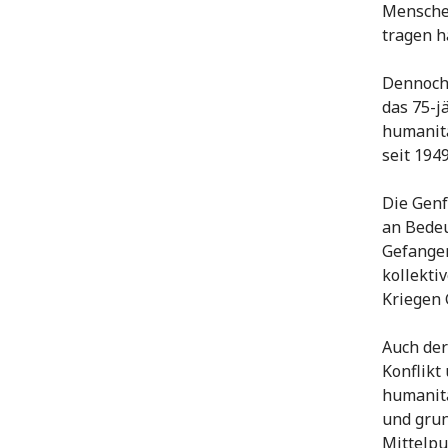
Menschen
tragen h
Dennoch 
das 75-j
humanitä
seit 1949
Die Genf
an Bedeu
Gefangen
kollekti
Kriegen 
Auch der
Konflikt
humanitä
und grun
Mittelpu