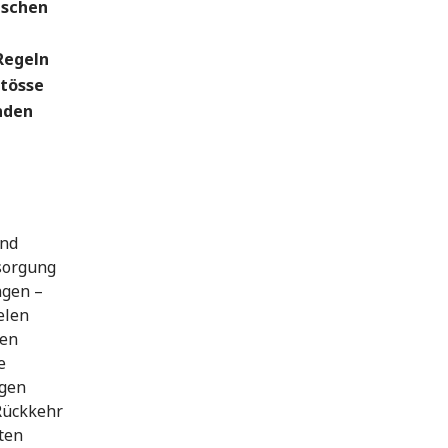
nschen
 Regeln
stösse
nden
und
sorgung
ngen –
ielen
ren
e
igen
Rückkehr
sten