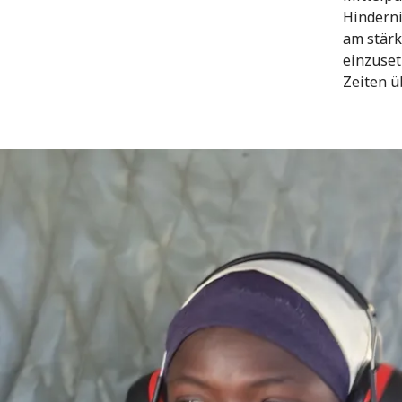
Hinderni
am stärk
einzuset
Zeiten ü