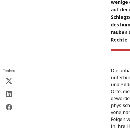
wenige 
auf der 
Schlagze
des hum
rauben 
Rechte.
Die anha
Teilen
unterbin
und Bild
Orte, die
geworden
physisch
voneinan
Folgen v
in ihre H