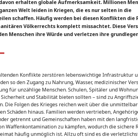
davon erhalten globale Aufmerksamkeit. Millionen Me
ganzen Welt leiden in Kriegen, die es nur selten in die
ilen schaffen. Häufig werden bei diesen Konflikten die
anitären Völkerrechts komplett missachtet. Diese Ver
den Menschen ihre Würde und verletzen ihre grundlege
ltenden Konflikte zerstören lebenswichtige Infrastruktur 
den so den Zugang zu Nahrung, Wasser, medizinischer Ver
ung für unzählige Menschen. Schulen, Spitäler und Wohnu
 Sicherheit und Stabilität bieten sollten – sind zu Angriffsz
. Die Folgen des Krieges reichen weit über die unmittelba
en Schäden hinaus. Familien werden vertrieben, Angehörig
der getrennt und Gemeinschaften haben mit den langfrist
on Waffenkontamination zu kämpfen, wodurch die sichere 
eimat häufig unmöglich ist. Allzu oft sind es die verletzlich