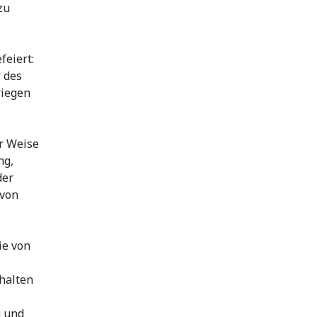
zu
feiert:
 des
riegen
r Weise
ng,
der
 von
ie von
halten
n und