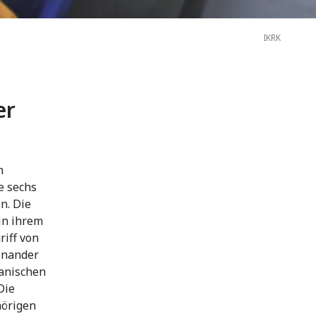
IKRK
er
n
e sechs
n. Die
in ihrem
riff von
einander
ianischen
Die
hörigen