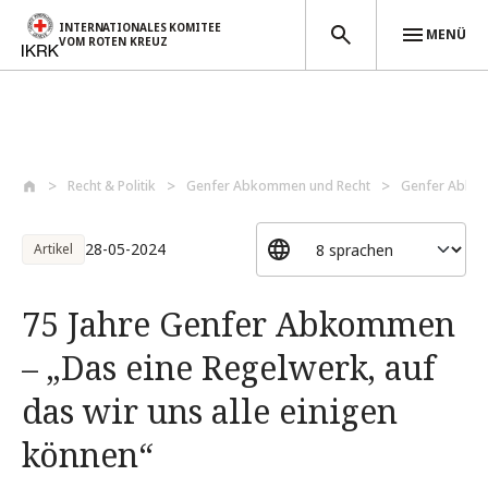
INTERNATIONALES KOMITEE
MENÜ
VOM ROTEN KREUZ
Direkt zum Inhalt
Recht & Politik
Genfer Abkommen und Recht
Genfer Abko
28-05-2024
Artikel
75 Jahre Genfer Abkommen
– „Das eine Regelwerk, auf
das wir uns alle einigen
können“