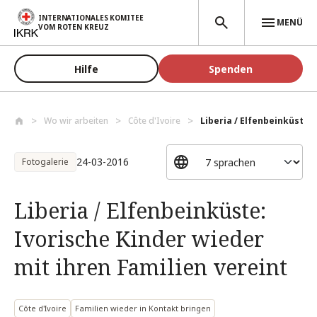
Direkt zum Inhalt
INTERNATIONALES KOMITEE
MENÜ
VOM ROTEN KREUZ
Hilfe
Spenden
Wo wir arbeiten
Côte d'Ivoire
Liberia / Elfenbeinküste: 
24-03-2016
Fotogalerie
Liberia / Elfenbeinküste:
Ivorische Kinder wieder
mit ihren Familien vereint
Côte d'Ivoire
Familien wieder in Kontakt bringen