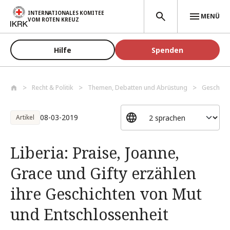
Direkt zum Inhalt
INTERNATIONALES KOMITEE
MENÜ
VOM ROTEN KREUZ
Hilfe
Spenden
Recht & Politik
Themen, Debatten und Abrüstung
Geschütz
08-03-2019
Artikel
Liberia: Praise, Joanne,
Grace und Gifty erzählen
ihre Geschichten von Mut
und Entschlossenheit