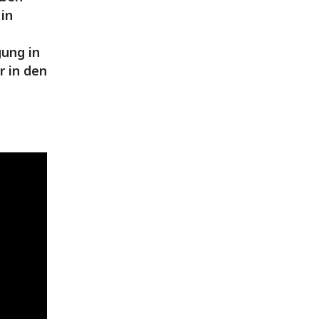
in
gung in
 in den
l