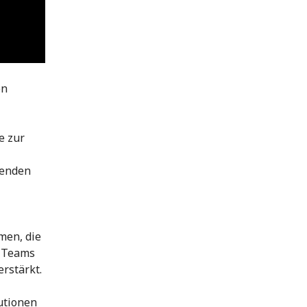
en
e zur
renden
men, die
s Teams
erstärkt.
utionen