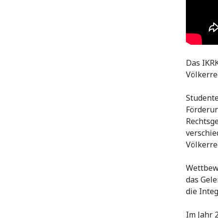
Das IKRK
Völkerre
Studente
Förderun
Rechtsge
verschie
Völkerre
Wettbew
das Gele
die Inte
Im Jahr 