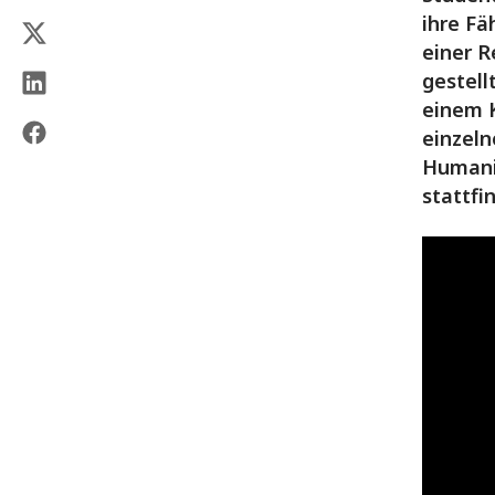
ihre Fä
einer 
gestell
einem 
einzeln
Humanit
stattfi