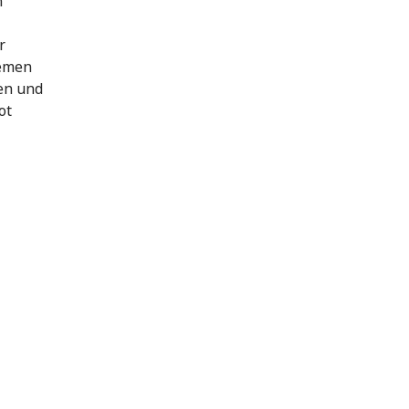
n
r
hemen
en und
ot