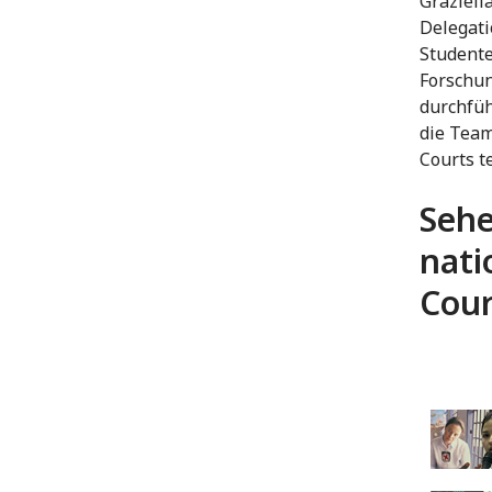
Graziella
Delegati
Studente
Forschu
durchfüh
die Team
Courts t
Sehe
nati
Cour