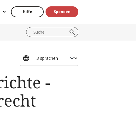
Hilfe
Spenden
ichte -
recht