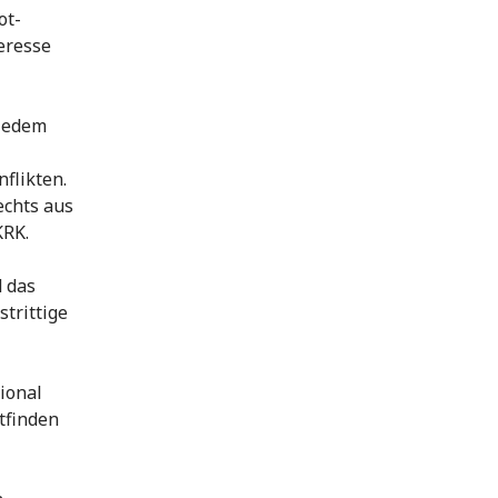
ot-
eresse
 jedem
flikten.
echts aus
KRK.
 das
strittige
ional
tfinden