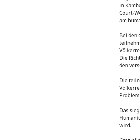
in Kamb
Court-We
am human
Bei den 
teilnehm
Völkerre
Die Rich
den vers
Die tei
Völkerre
Problem
Das sieg
Humanita
wird.