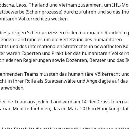
odscha, Laos, Thailand und Vietnam zusammen, um IHL-Mo
ttbewerbe (Scheinprozesse) durchzuführen und so das Int
itären Völkerrecht zu wecken.
diesjährigen Scheinprozessen in den nationalen Runden in
enden Land ging es um die Verletzung des humanitären
chts und des internationalen Strafrechts in bewaffneten Kon
ter waren Experten und Praktiker des humanitären Völkerr
chiedenen Regierungen sowie Dozenten, Berater und das I
lnehmenden Teams mussten das humanitäre Völkerrecht und
cht in ihrer Rolle als Staatsanwälte und Angeklagte auf das 
 anwenden.
reiche Team aus jedem Land wird am 14. Red Cross Internat
rian Moot teilnehmen, das im März 2016 in Hongkong stat