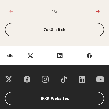
1/3
1von3
Zusätzlich
Teilen
IKRK-Websites