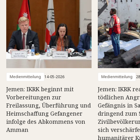
Medienmitteilung
14-05-2026
Medienmitteilung
28
Jemen: IKRK beginnt mit
Jemen: IKRK rea
Vorbereitungen zur
tödlichen Angri
Freilassung, Überführung und
Gefängnis in S
Heimschaffung Gefangener
dringend zum 
infolge des Abkommens von
Zivilbevölkeru
Amman
sich verschärf
humanitärer Kr