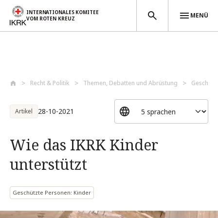
INTERNATIONALES KOMITEE
MENÜ
VOM ROTEN KREUZ
Direkt zum Inhalt
Recht & Politik
Themen, Debatten und Abrüstung
Geschütz
28-10-2021
Artikel
Wie das IKRK Kinder
unterstützt
Geschützte Personen: Kinder