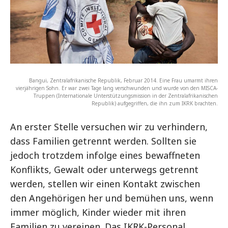
Bangui, Zentralafrikanische Republik, Februar 2014. Eine Frau umarmt ihren
vierjährigen Sohn. Er war zwei Tage lang verschwunden und wurde von den MISCA-
Truppen (Internationale Unterstützungsmission in der Zentralafrikanischen
Republik) aufgegriffen, die ihn zum IKRK brachten.
An erster Stelle versuchen wir zu verhindern,
dass Familien getrennt werden. Sollten sie
jedoch trotzdem infolge eines bewaffneten
Konflikts, Gewalt oder unterwegs getrennt
werden, stellen wir einen Kontakt zwischen
den Angehörigen her und bemühen uns, wenn
immer möglich, Kinder wieder mit ihren
Familien zu vereinen. Das IKRK-Personal