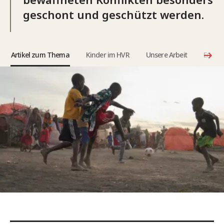
geschont und geschützt werden.
Artikel zum Thema
Kinder im HVR
Unsere Arbeit
Erklär