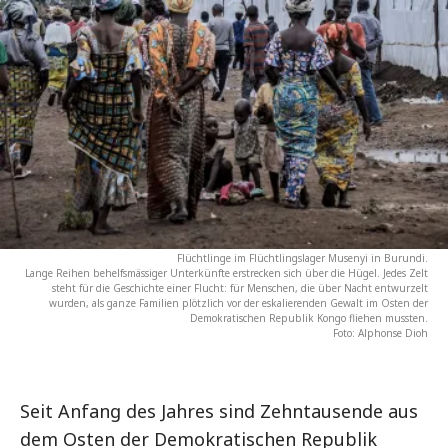
Flüchtlinge im Flüchtlingslager Musenyi in Burundi.
Lange Reihen behelfsmässiger Unterkünfte erstrecken sich über die Hügel. Jedes Zelt
steht für die Geschichte einer Flucht: für Menschen, die über Nacht entwurzelt
wurden, als ganze Familien plötzlich vor der eskalierenden Gewalt im Osten der
Demokratischen Republik Kongo fliehen mussten.
Foto: Alphonse Dioh
Seit Anfang des Jahres sind Zehntausende aus
dem Osten der Demokratischen Republik