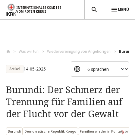
INTERNATIONALES KOMITEE
MENÜ
VOM ROTEN KREUZ
Direkt zum Inhalt
Was wir tun
Wiedervereinigung von Angehörigen
Burundi:
14-05-2025
Artikel
Burundi: Der Schmerz der
Trennung für Familien auf
der Flucht vor der Gewalt
Burundi
Demokratische Republik Kongo
Familien wieder in Kontakt bring