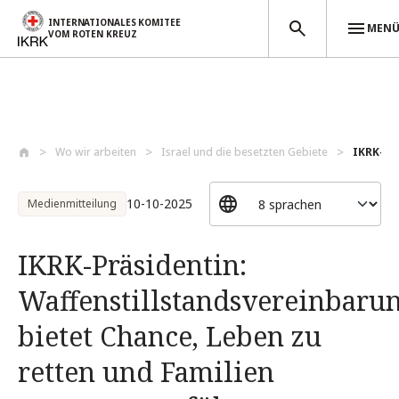
INTERNATIONALES KOMITEE
MEN
VOM ROTEN KREUZ
Direkt zum Inhalt
Wo wir arbeiten
Israel und die besetzten Gebiete
IKRK-Prä
10-10-2025
Medienmitteilung
IKRK-Präsidentin:
Waffenstillstandsvereinbaru
bietet Chance, Leben zu
retten und Familien