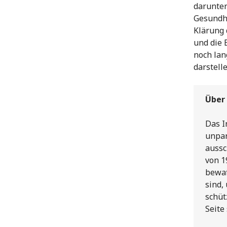
darunter
Gesundhe
Klärung 
und die 
noch lan
darstelle
Über
Das I
unpar
aussc
von 1
bewaf
sind,
schüt
Seite