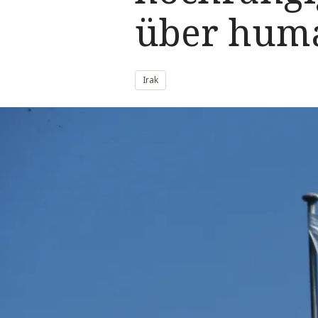
über huma
Irak