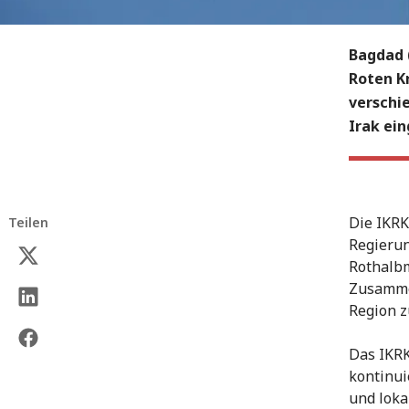
Bagdad 
Roten Kr
verschi
Irak ein
Die IKRK
Teilen
Regierun
Rothalb
Zusammen
Region z
Das IKRK
kontinui
und loka