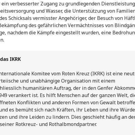
 ein verbesserter Zugang zu grundlegenden Dienstleistun
itsversorgung und Wasser, die Unterstützung von Familien
des Schicksals vermisster Angehöriger, der Besuch von Häft
Bekämpfung des gefährlichen Vermächtnisses von Blindgän
ge, nachdem die Kämpfe eingestellt wurden, eine Bedrohu
n.
 das IKRK
nternationale Komitee vom Roten Kreuz (IKRK) ist eine neut
teiische und unabhängige Organisation mit einem
hliesslich humanitären Auftrag, der in den Genfer Abkomm
949 verankert ist. Es hilft Menschen auf der ganzen Welt, di
fneten Konflikten und anderen Formen von Gewalt betroff
 und es bemüht sich nach Kräften, ihr Leben und ihre Würde
zen und ihre Leiden zu lindern. Dies geschieht häufig an de
 seiner Rotkreuz- und Rothalbmondpartner.