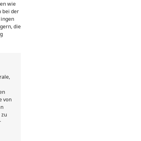
gen wie
 bei der
lingen
gern, die
ng
rale,
en
e von
en
 zu
r