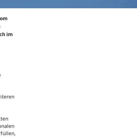
vom
e
ch im
n
iteren
kten
ionalen
füllen,