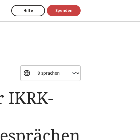
Hilfe
Spenden
r IKRK-
Gesprächen