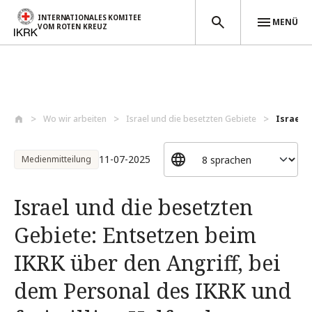
INTERNATIONALES KOMITEE
MENÜ
VOM ROTEN KREUZ
Direkt zum Inhalt
Wo wir arbeiten
Israel und die besetzten Gebiete
Israel u
11-07-2025
Medienmitteilung
Israel und die besetzten
Gebiete: Entsetzen beim
IKRK über den Angriff, bei
dem Personal des IKRK und