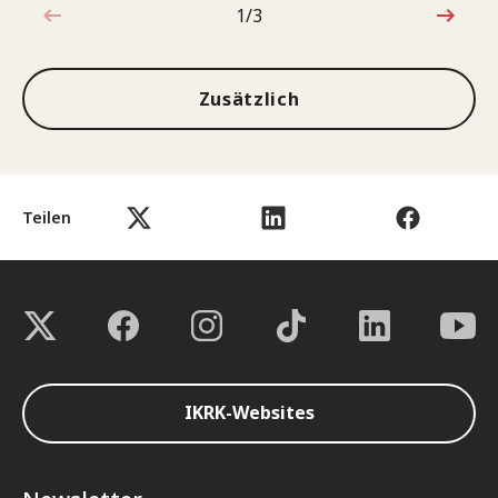
1/3
1von3
Zusätzlich
Teilen
IKRK-Websites