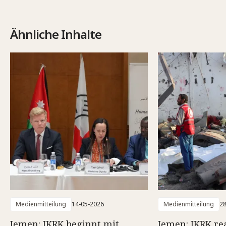
Ähnliche Inhalte
Medienmitteilung
14-05-2026
Medienmitteilung
28
Jemen: IKRK beginnt mit
Jemen: IKRK rea