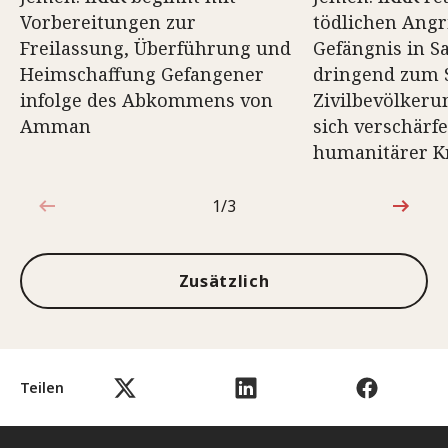
Vorbereitungen zur
tödlichen Angri
Freilassung, Überführung und
Gefängnis in S
Heimschaffung Gefangener
dringend zum 
infolge des Abkommens von
Zivilbevölkeru
Amman
sich verschärf
humanitärer Kr
1/3
1von3
Zusätzlich
Teilen