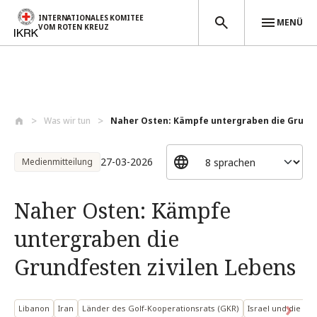
INTERNATIONALES KOMITEE
MENÜ
VOM ROTEN KREUZ
Direkt zum Inhalt
Was wir tun
Naher Osten: Kämpfe untergraben die Grun..
27-03-2026
Medienmitteilung
Naher Osten: Kämpfe
untergraben die
Grundfesten zivilen Lebens
Libanon
Iran
Länder des Golf-Kooperationsrats (GKR)
Israel und die be