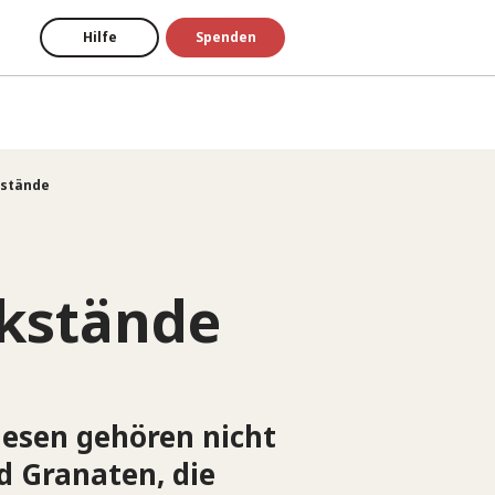
Hilfe
Spenden
kstände
ckstände
iesen gehören nicht
d Granaten, die