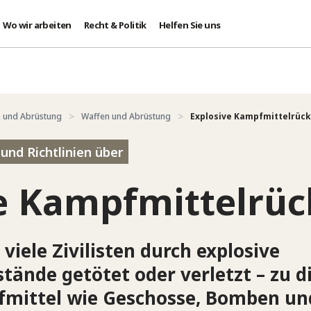
Wo wir arbeiten
Recht & Politik
Helfen Sie uns
 und Abrüstung
Waffen und Abrüstung
Explosive Kampfmittelrüc
und Richtlinien über
e Kampfmittelrü
viele Zivilisten durch explosive
ände getötet oder verletzt – zu d
fmittel wie Geschosse, Bomben un