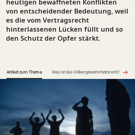
heutigen bewaffneten Konflikten
von entscheidender Bedeutung, weil
es die vom Vertragsrecht
hinterlassenen Lücken füllt und so
den Schutz der Opfer stärkt.
Artikel zum Thema
Was ist das Völkergewohnheitsrecht?
Ne