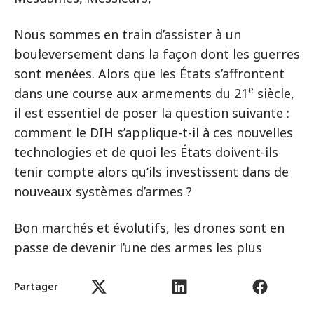
Nous sommes en train d’assister à un
bouleversement dans la façon dont les guerres
sont menées. Alors que les États s’affrontent
e
dans une course aux armements du 21
siècle,
il est essentiel de poser la question suivante :
comment le DIH s’applique-t-il à ces nouvelles
technologies et de quoi les États doivent-ils
tenir compte alors qu’ils investissent dans de
nouveaux systèmes d’armes ?
Bon marchés et évolutifs, les drones sont en
passe de devenir l’une des armes les plus
caractéristiques des guerres actuelles. Leur
utilisation généralisée transforme les lignes de
Partager
front et révolutionne les champs de bataille,