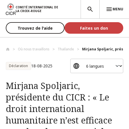
Aller au contenu principal
COMITÉ INTERNATIONAL DE
MENU
LA CROIX-ROUGE
Trouvez de l'aide
Faites un don
Où nous travaillons
Thaïlande
Mirjana Spoljaric, présiden
18-08-2025
Déclaration
Mirjana Spoljaric,
présidente du CICR : « Le
droit international
humanitaire n’est efficace