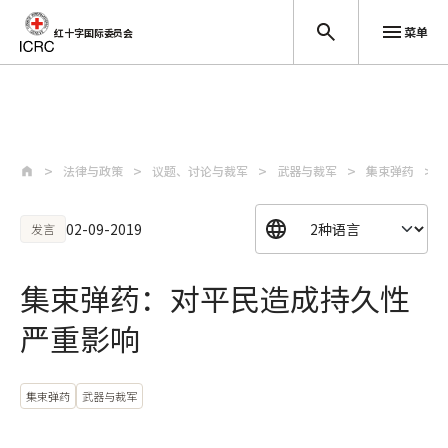
菜单
红十字国际委员会
跳至主要内容
法律与政策
议题、讨论与裁军
武器与裁军
集束弹药
02-09-2019
发言
集束弹药：对平民造成持久性
严重影响
集束弹药
武器与裁军