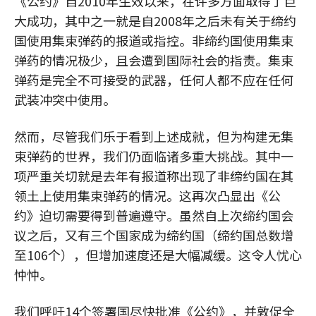
《公约》自2010年生效以来，在许多方面取得了巨
大成功，其中之一就是自2008年之后未有关于缔约
国使用集束弹药的报道或指控。非缔约国使用集束
弹药的情况极少，且会遭到国际社会的指责。集束
弹药是完全不可接受的武器，任何人都不应在任何
武装冲突中使用。
然而，尽管我们乐于看到上述成就，但为构建无集
束弹药的世界，我们仍面临诸多重大挑战。其中一
项严重关切就是去年有报道称出现了非缔约国在其
领土上使用集束弹药的情况。这再次凸显出《公
约》迫切需要得到普遍遵守。虽然自上次缔约国会
议之后，又有三个国家成为缔约国（缔约国总数增
至106个），但增加速度还是大幅减缓。这令人忧心
忡忡。
我们呼吁14个签署国尽快批准《公约》，并敦促全