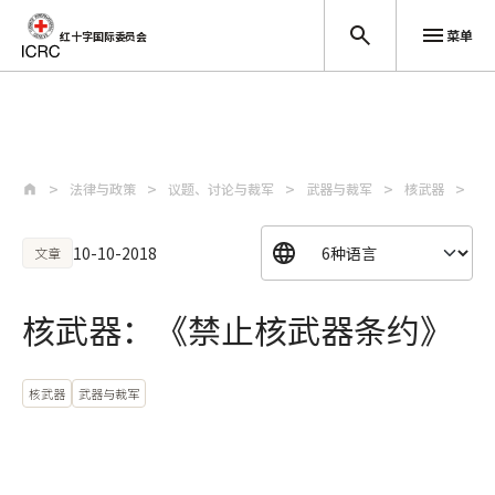
菜单
红十字国际委员会
跳至主要内容
法律与政策
议题、讨论与裁军
武器与裁军
核武器
核
10-10-2018
文章
核武器：《禁止核武器条约》
核武器
武器与裁军