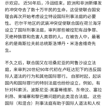
示欢迎。 近50年后，冷战结束，欧洲和非洲新爆发
的冲突夺去了数十万平民的生命，这促使联合国安
理会再次开始考虑设立特设国际刑事法庭的必要
性。 巴尔干地区的武装冲突促使联合国在荷兰海牙
设立了国际刑事法庭，审判那些被控犯有战争罪、
灭绝种族罪和危害人类罪的人。在被告人中，最著
名的是南斯拉夫前总统斯洛博丹•米洛舍维奇先
生。
不久之后，联合国又在坦桑尼亚的阿鲁沙设立法
庭，来审判20世纪90年代初在卢旺达犯下的违反国
际人道法的行为和其他国际罪行。 自那时起，起诉
国内和国际罪行的特别法庭也纷纷设立，例如，有
针对科索沃、波斯尼亚-黑塞哥维那、东帝汶、塞拉
利昂、柬埔寨和黎巴嫩问题的此类混合法庭。 这些
国际（和混合）刑事法庭有助于国际人道法和人权