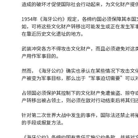
造成的破坏才促使国际社会行动起来，为文化财产提
1954年《海牙公约》规定，各缔约国必须保障其本
如，可将这些文化财产转移出可能发生或正在发生军
在靠近历史文化遗址的地方。
武装冲突各方不得攻击文化财产，而且必须避免对这
产用作军事目的。
然而，《海牙公约》确实也承认在某些情况下攻击文
产被变为军事目标，那么出于“军事迫切需要”可以
占领国必须保护其控制下的文化财产免遭偷盗、掠夺
产转移出被占领土，则必须在敌对行动结束后将其归
针对第二次世界大战中发生的事件，国际法还禁止将
的手段或报复方法。
《海牙公约》各缔约国有责任实施公约条款，并将对