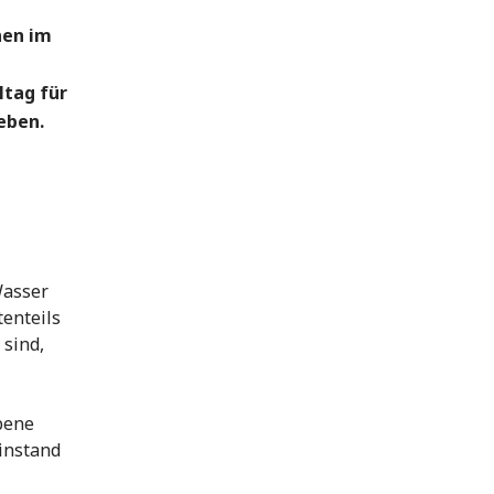
hen im
ltag für
eben.
Wasser
enteils
 sind,
ebene
 instand