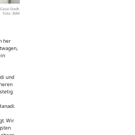
 Gaza-Stadt.
Foto: IKRK
n her
stwagen,
ein
di und
cheren
tetig.
Hanadi.
gt. Wir
gsten
n etwas