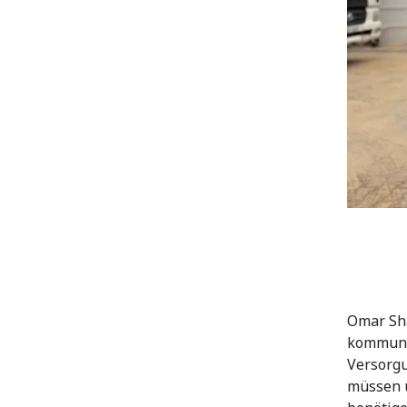
Omar Sha
kommuna
Versorgu
müssen ü