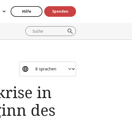
Hilfe
Spenden
rise in
ginn des