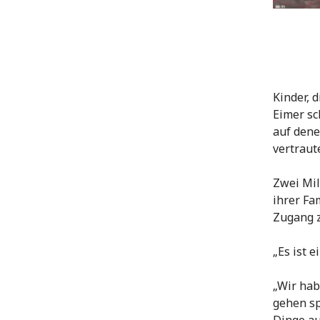
Kinder, 
Eimer sc
auf dene
vertraut
Zwei Mil
ihrer Fa
Zugang z
„Es ist e
„Wir hab
gehen sp
Dinge au