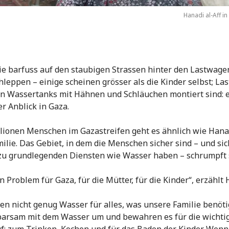
Hanadi al-Aff in
die barfuss auf den staubigen Strassen hinter den Lastwage
hleppen – einige scheinen grösser als die Kinder selbst; La
n Wassertanks mit Hähnen und Schläuchen montiert sind: 
er Anblick in Gaza.
lionen Menschen im Gazastreifen geht es ähnlich wie Hana
milie. Das Gebiet, in dem die Menschen sicher sind – und si
u grundlegenden Diensten wie Wasser haben – schrumpft s
in Problem für Gaza, für die Mütter, für die Kinder“, erzählt 
en nicht genug Wasser für alles, was unsere Familie benöti
arsam mit dem Wasser um und bewahren es für die wichti
f: zum Trinken, Kochen und für das Baden der Kinder. Wen