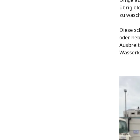
übrig bl
zu wasch
Diese sc
oder heb
Ausbreit
Wasserkr