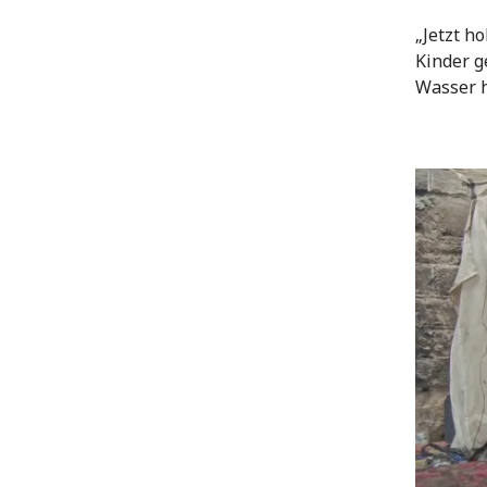
„Jetzt h
Kinder g
Wasser h