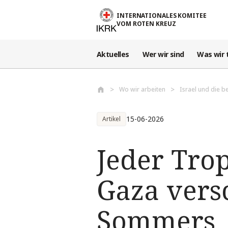
Direkt zum Inhalt
INTERNATIONALES KOMITEE
VOM ROTEN KREUZ
Aktuelles
Wer wir sind
Was wir 
Wo wir arbeiten
Israel und die b
15-06-2026
Artikel
Jeder Trop
Gaza versc
Sommers