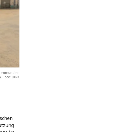
 kommunalen
 Foto: IKRK
nschen
ützung