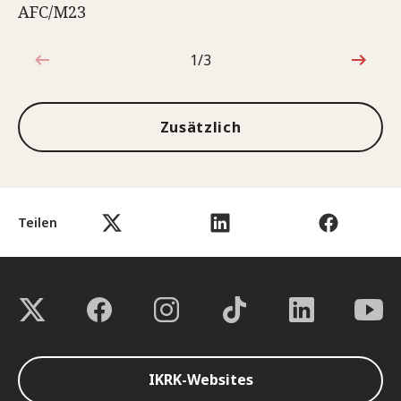
AFC/M23
1/3
1von3
Zusätzlich
Teilen
IKRK-Websites