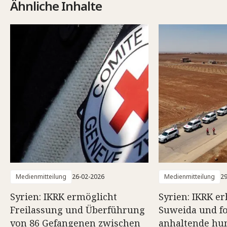
Ähnliche Inhalte
Medienmitteilung
26-02-2026
Medienmitteilung
29
Syrien: IKRK ermöglicht
Syrien: IKRK e
Freilassung und Überführung
Suweida und fo
von 86 Gefangenen zwischen
anhaltende hum