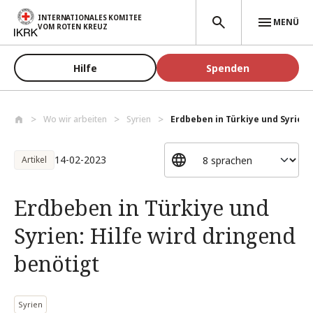
Direkt zum Inhalt
INTERNATIONALES KOMITEE
MENÜ
VOM ROTEN KREUZ
Hilfe
Spenden
Wo wir arbeiten
Syrien
Erdbeben in Türkiye und Syrien: H
14-02-2023
Artikel
Erdbeben in Türkiye und
Syrien: Hilfe wird dringend
benötigt
Syrien