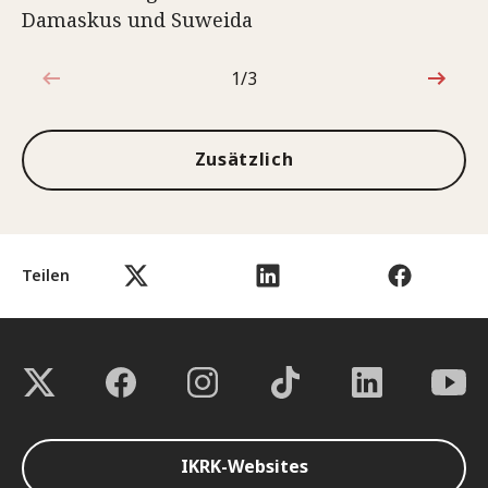
Damaskus und Suweida
1/3
1von3
Zusätzlich
Teilen
IKRK-Websites