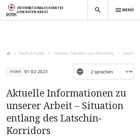
INTERNATIONALES KOMITEE
MENÜ
VOM ROTEN KREUZ
Direkt zum Inhalt
Recht & Politik
Themen, Debatten und Abrüstung
Geschütz
01-02-2023
Artikel
Aktuelle Informationen zu
unserer Arbeit – Situation
entlang des Latschin-
Korridors