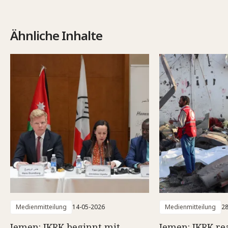
Ähnliche Inhalte
Medienmitteilung
14-05-2026
Medienmitteilung
28
Jemen: IKRK beginnt mit
Jemen: IKRK rea