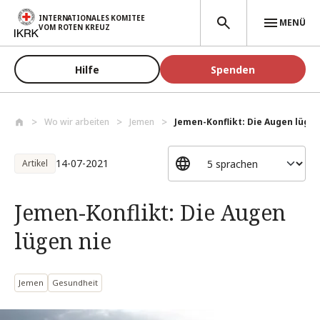
Direkt zum Inhalt
INTERNATIONALES KOMITEE
MENÜ
VOM ROTEN KREUZ
Hilfe
Spenden
Wo wir arbeiten
Jemen
Jemen-Konflikt: Die Augen lügen
14-07-2021
Artikel
Jemen-Konflikt: Die Augen
lügen nie
Jemen
Gesundheit