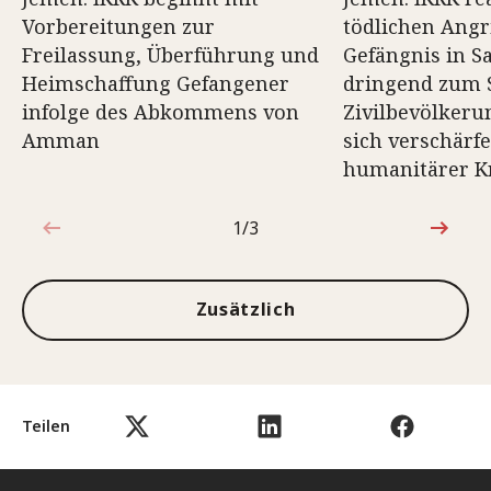
Vorbereitungen zur
tödlichen Angri
Freilassung, Überführung und
Gefängnis in S
Heimschaffung Gefangener
dringend zum 
infolge des Abkommens von
Zivilbevölkeru
Amman
sich verschärf
humanitärer Kr
1/3
1von3
Zusätzlich
Teilen