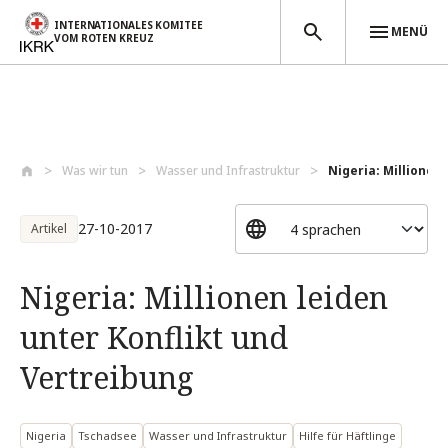
INTERNATIONALES KOMITEE
MENÜ
VOM ROTEN KREUZ
Direkt zum Inhalt
Was wir tun
Wasser und Infrastruktur
Nigeria: Millionen 
27-10-2017
Artikel
Nigeria: Millionen leiden
unter Konflikt und
Vertreibung
Nigeria
Tschadsee
Wasser und Infrastruktur
Hilfe für Häftlinge