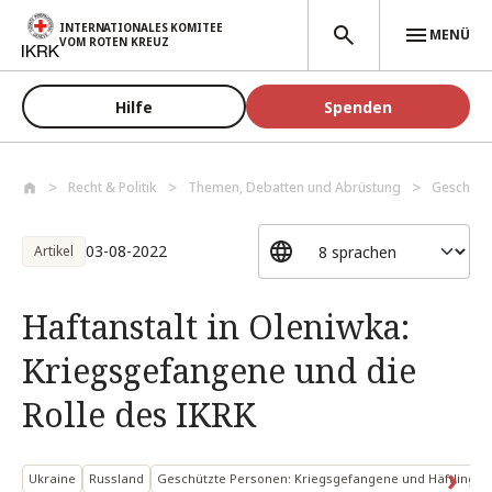
Direkt zum Inhalt
INTERNATIONALES KOMITEE
MENÜ
VOM ROTEN KREUZ
Hilfe
Spenden
Recht & Politik
Themen, Debatten und Abrüstung
Geschütz
03-08-2022
Artikel
Haftanstalt in Oleniwka:
Kriegsgefangene und die
Rolle des IKRK
Ukraine
Russland
Geschützte Personen: Kriegsgefangene und Häftlinge