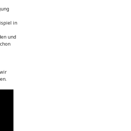
gung
spiel in
den und
schon
wir
en.