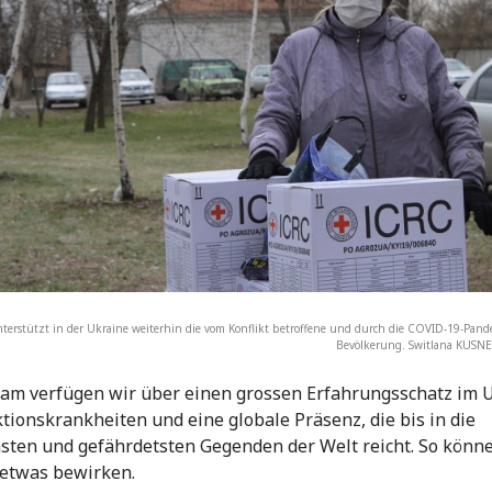
terstützt in der Ukraine weiterhin die vom Konflikt betroffene und durch die COVID-19-Pan
Bevölkerung. Switlana KUSN
am verfügen wir über einen grossen Erfahrungsschatz im
ktionskrankheiten und eine globale Präsenz, die bis in die
sten und gefährdetsten Gegenden der Welt reicht. So könn
 etwas bewirken.