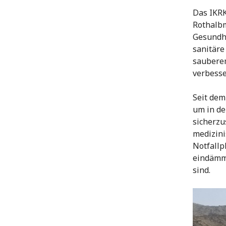
Das IKRK
Rothalb
Gesundhe
sanitäre
sauberem
verbesse
Seit de
um in de
sicherzu
medizini
Notfallp
eindämmu
sind.