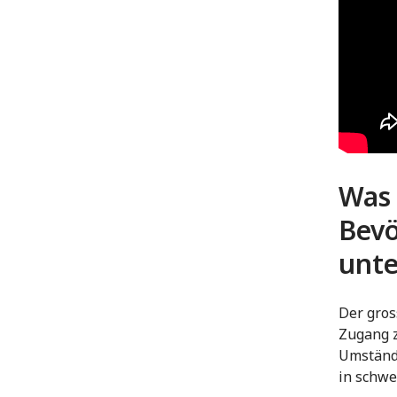
Was 
Bevö
unte
Der gros
Zugang z
Umstände
in schwe