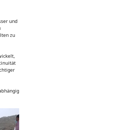
sser und
u
lten zu
ickelt,
tinuität
chtiger
 abhängig