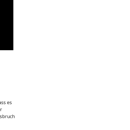
ass es
r
usbruch