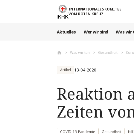
Direkt zum Inhalt
INTERNATIONALES KOMITEE
VOM ROTEN KREUZ
Aktuelles
Wer wir sind
Was wir 
Was wir tun
Gesundheit
Coro
13-04-2020
Artikel
Reaktion 
Zeiten vo
COVID-19-Pandemie
Gesundheit
Hil