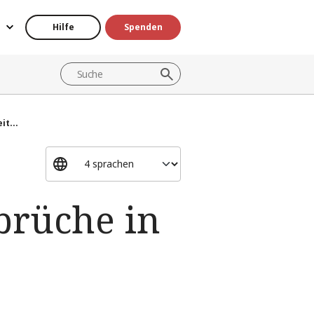
Hilfe
Spenden
t...
brüche in