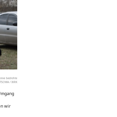
demie bedrohte
ETSOWA / IKRK
 Umgang
en wir