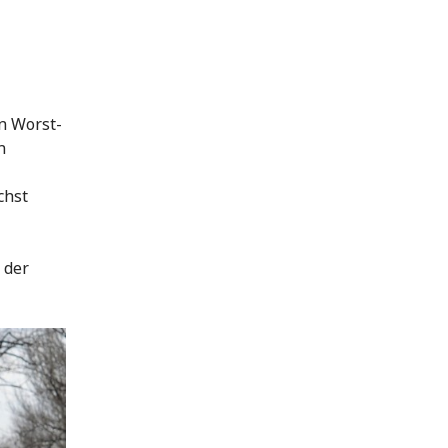
n Worst-
n
chst
 der