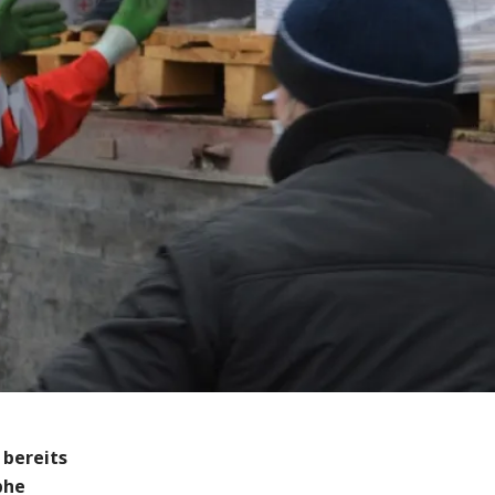
e
 bereits
phe