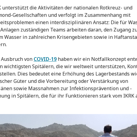
 unterstützt die Aktivitäten der nationalen Rotkreuz- und
mond-Gesellschaften und verfolgt im Zusammenhang mit
itsproblemen einen interdisziplinären Ansatz: Die für Wa
 Anlagen zuständigen Teams arbeiten daran, den Zugang z
 Wasser in zahlreichen Krisengebieten sowie in Haftansta
rn.
m Ausbruch von
COVID-19
haben wir ein Notfallkonzept entw
n wichtigsten Spitälern, die wir weltweit unterstützen, Kon
stellen. Dies bedeutet eine Erhöhung des Lagerbestands wi
scher Güter und die Vorbereitung oder Verstärkung von
länen sowie Massnahmen zur Infektionsprävention und -
ng in Spitälern, die für ihr Funktionieren stark vom IKRK