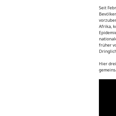
Seit Feb
Bevölker
vorzuber
Afrika,
Epidemie
national
früher v
Dringlic
Hier dre
gemeinsa