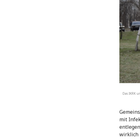
Das IKRK un
Gemeins
mit Infe
entlegen
wirklich