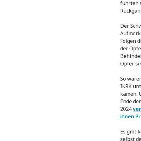
führten 
Rückgang
Der Sch
Aufmerks
Folgen d
der Opfe
Behinder
Opfer si
So waren
IKRK unt
kamen, 
Ende der
2024
ver
ihnen P
Es gibt 
selbst de