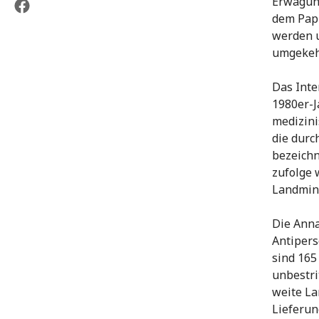
Erwägung
dem Papi
werden u
umgekeh
Das Inte
1980er-J
medizini
die durc
bezeichn
zufolge 
Landmin
Die Ann
Antipers
sind 165
unbestri
weite La
Lieferun