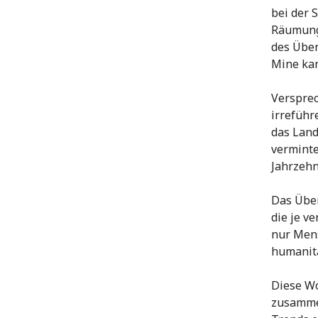
bei der 
Räumung 
des Über
Mine kan
Versprec
irreführ
das Land
verminte
Jahrzehn
Das Über
die je v
nur Mens
humanitä
Diese W
zusammen