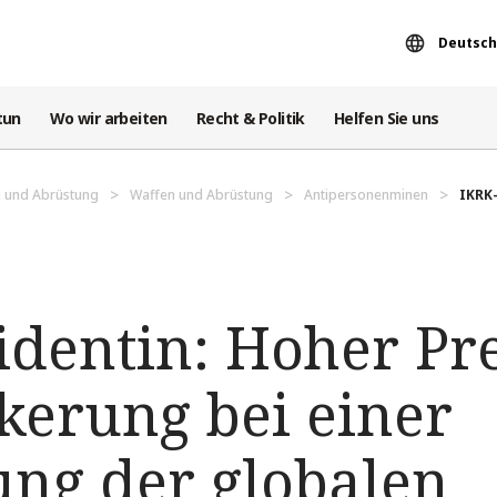
Deutsch
tun
Wo wir arbeiten
Recht & Politik
Helfen Sie uns
 und Abrüstung
Waffen und Abrüstung
Antipersonenminen
IKRK-
dentin: Hoher Pre
kerung bei einer
ng der globalen