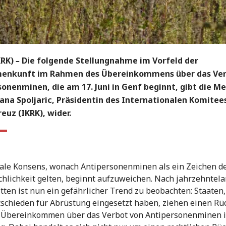
KRK)
–
Die folgende Stellungnahme im Vorfeld der
nkunft im Rahmen des Übereinkommens über das Ver
onenminen, die am 17. Juni in Genf beginnt, gibt die M
jana Spoljaric, Präsidentin des Internationalen Komite
euz (IKRK), wider.
ale Konsens, wonach Antipersonenminen als ein Zeichen d
lichkeit gelten, beginnt aufzuweichen. Nach jahrzehntel
itten ist nun ein gefährlicher Trend zu beobachten: Staaten,
tschieden für Abrüstung eingesetzt haben, ziehen einen Rü
 Übereinkommen über das Verbot von Antipersonenminen 