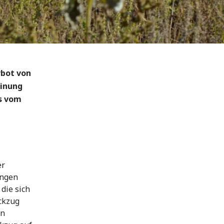
bot von
einung
es vom
er
angen
 die sich
ckzug
in