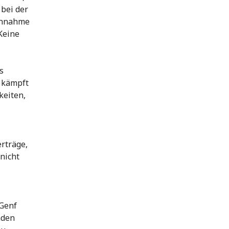
bei der
 Annahme
Keine
.
s
n kämpft
keiten,
rträge,
nicht
Genf
nden