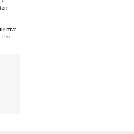
zu
fen
.
llektive
ichen