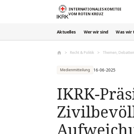
Direkt zum Inhalt
INTERNATIONALES KOMITEE
VOM ROTEN KREUZ
Aktuelles
Wer wir sind
Was wir 
Recht & Politik
Themen, Debatten
16-06-2025
Medienmitteilung
IKRK-Präsi
Zivilbevöl
Aufweichu