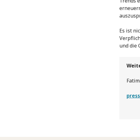
Trends e
erneuern
auszuspr
Es ist n
Verpflic
und die 
Weit
Fatim
press