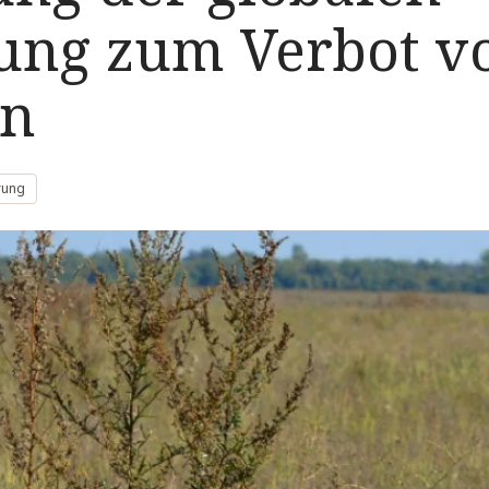
tung zum Verbot v
en
rung