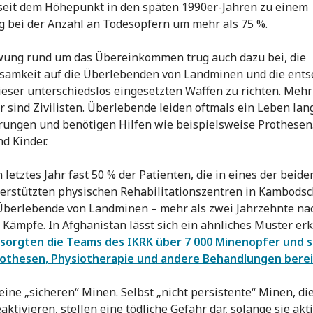
seit dem Höhepunkt in den späten 1990er-Jahren zu einem
 bei der Anzahl an Todesopfern um mehr als 75 %.
wung rund um das Übereinkommen trug auch dazu bei, die
amkeit auf die Überlebenden von Landminen und die ents
ieser unterschiedslos eingesetzten Waffen zu richten. Mehr
r sind Zivilisten. Überlebende leiden oftmals ein Leben lan
ungen und benötigen Hilfen wie beispielsweise Prothesen.
nd Kinder.
 letztes Jahr fast 50 % der Patienten, die in eines der beid
erstützten physischen Rehabilitationszentren in Kambods
Überlebende von Landminen – mehr als zwei Jahrzehnte na
 Kämpfe. In Afghanistan lässt sich ein ähnliches Muster er
sorgten die Teams des IKRK über 7 000 Minenopfer und s
rothesen, Physiotherapie und andere Behandlungen berei
keine „sicheren“ Minen. Selbst „nicht persistente“ Minen, die
aktivieren, stellen eine tödliche Gefahr dar, solange sie akti