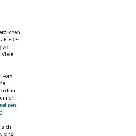
etzlichen
 als 80 %
g an
 Viele
en vom
cha
ch dem
kennen:
tellten
t
.
 sich
v sind,