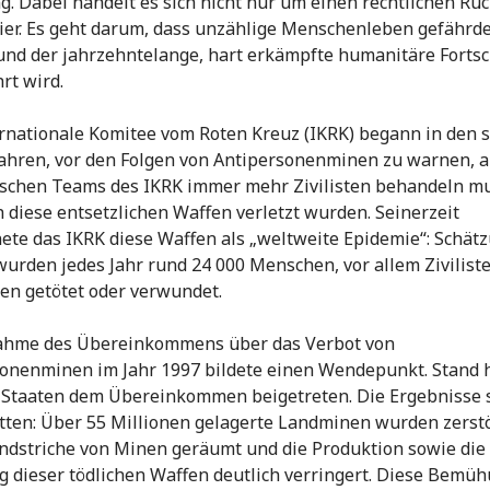
. Dabei handelt es sich nicht nur um einen rechtlichen Rü
er. Es geht darum, dass unzählige Menschenleben gefährde
nd der jahrzehntelange, hart erkämpfte humanitäre Fortsc
rt wird.
rnationale Komitee vom Roten Kreuz (IKRK) begann in den 
ahren, vor den Folgen von Antipersonenminen zu warnen, al
schen Teams des IKRK immer mehr Zivilisten behandeln m
h diese entsetzlichen Waffen verletzt wurden. Seinerzeit
ete das IKRK diese Waffen als „weltweite Epidemie“: Schät
wurden jedes Jahr rund 24 000 Menschen, vor allem Zivilist
en getötet oder verwundet.
ahme des Übereinkommens über das Verbot von
onenminen im Jahr 1997 bildete einen Wendepunkt. Stand 
 Staaten dem Übereinkommen beigetreten. Die Ergebnisse 
tten: Über 55 Millionen gelagerte Landminen wurden zerstö
ndstriche von Minen geräumt und die Produktion sowie die
g dieser tödlichen Waffen deutlich verringert. Diese Bemü