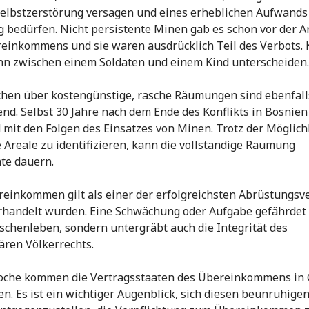
Selbstzerstörung versagen und eines erheblichen Aufwands 
bedürfen. Nicht persistente Minen gab es schon vor der
einkommens und sie waren ausdrücklich Teil des Verbots. 
n zwischen einem Soldaten und einem Kind unterscheiden
hen über kostengünstige, rasche Räumungen sind ebenfall
end. Selbst 30 Jahre nach dem Ende des Konflikts in Bosnie
 mit den Folgen des Einsatzes von Minen. Trotz der Möglich
 Areale zu identifizieren, kann die vollständige Räumung
te dauern.
einkommen gilt als einer der erfolgreichsten Abrüstungsve
erhandelt wurden. Eine Schwächung oder Aufgabe gefährdet 
chenleben, sondern untergräbt auch die Integrität des
ren Völkerrechts.
oche kommen die Vertragsstaaten des Übereinkommens in 
. Es ist ein wichtiger Augenblick, sich diesen beunruhige