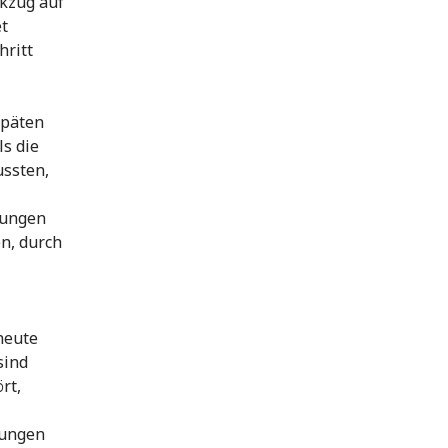
ckzug auf
t
hritt
späten
s die
ussten,
zungen
en, durch
heute
sind
rt,
hungen