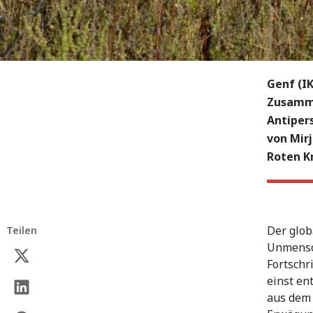
Genf (I
Zusamme
Antipers
von Mir
Roten Kr
Der glob
Teilen
Unmensch
Fortschr
einst en
aus dem