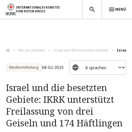
INTERNATIONALES KOMITEE
MENÜ
VOM ROTEN KREUZ
Direkt zum Inhalt
Wo wir arbeiten
Israel und die besetzten Gebiete
Israel u
08-02-2025
Medienmitteilung
Israel und die besetzten
Gebiete: IKRK unterstützt
Freilassung von drei
Geiseln und 174 Häftlingen