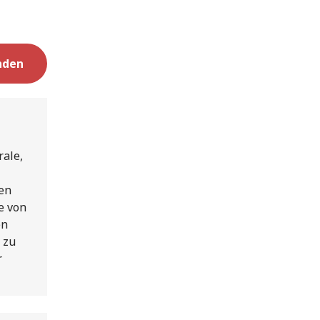
nden
rale,
en
e von
en
 zu
r