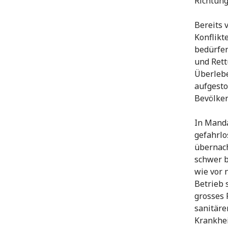
Richtung
Bereits 
Konflikt
bedürfen
und Rett
Überlebe
aufgesto
Bevölke
In Manda
gefahrlo
übernach
schwer b
wie vor 
Betrieb 
grosses 
sanitäre
Krankhei