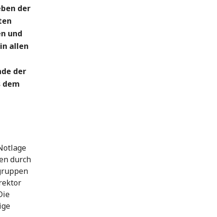
ben der
ten
en und
n allen
nde der
s dem
Notlage
den durch
sgruppen
rektor
Die
ige