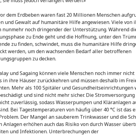
, sie muss jedoch verlängert werden.»
vor dem Erdbeben waren fast 20 Millionen Menschen aufgr
en und Gewalt auf humanitäre Hilfe angewiesen. Viele von 
 nunmehr noch dringender der Unterstützung. Während di
ungsphase zu Ende geht und die Hoffnung, unter den Trü
nde zu finden, schwindet, muss die humanitäre Hilfe drin
ckt werden, um den wachsenden Bedarf aller betroffenen
rungsgruppen zu decken.
lay und Sagaing können viele Menschen noch immer nicht
s in ihre Häuser zurückkehren und müssen deshalb im Frei
ten. Mehr als 100 Spitäler und Gesundheitseinrichtungen
eschädigt und sind nicht mehr sicher. Die Stromversorgung 
nicht zuverlässig, sodass Wasserpumpen und Kläranlagen a
sind. Bei Tagestemperaturen von häufig über 40 °C ist das e
Problem. Der Mangel an sauberem Trinkwasser und die Sc
n Anlagen erhöhen auch das Risiko von durch Wasser über
ten und Infektionen. Unterbrechungen der