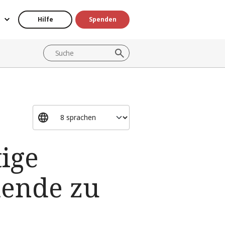
Hilfe
Spenden
ige
dende zu