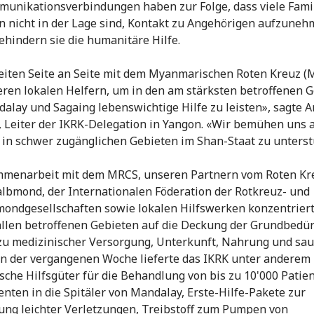
unikationsverbindungen haben zur Folge, dass viele Fami
n nicht in der Lage sind, Kontakt zu Angehörigen aufzuneh
hindern sie die humanitäre Hilfe.
eiten Seite an Seite mit dem Myanmarischen Roten Kreuz (
ren lokalen Helfern, um in den am stärksten betroffenen 
alay und Sagaing lebenswichtige Hilfe zu leisten», sagte 
 Leiter der IKRK-Delegation in Yangon. «Wir bemühen uns 
 in schwer zugänglichen Gebieten im Shan-Staat zu unters
mmenarbeit mit dem MRCS, unseren Partnern vom Roten Kr
lbmond, der Internationalen Föderation der Rotkreuz- und
ondgesellschaften sowie lokalen Hilfswerken konzentriert
allen betroffenen Gebieten auf die Deckung der Grundbedür
u medizinischer Versorgung, Unterkunft, Nahrung und sa
In der vergangenen Woche lieferte das IKRK unter anderem
sche Hilfsgüter für die Behandlung von bis zu 10'000 Patie
enten in die Spitäler von Mandalay, Erste-Hilfe-Pakete zur
ng leichter Verletzungen, Treibstoff zum Pumpen von