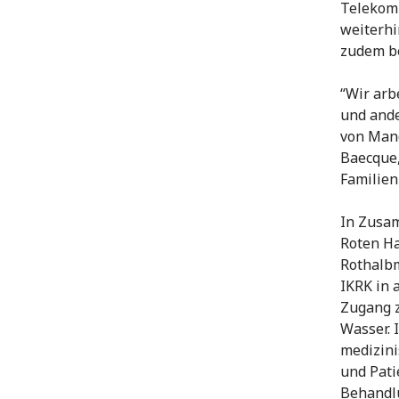
Telekomm
weiterhi
zudem be
“Wir arb
und ande
von Mand
Baecque,
Familien
In Zusa
Roten Ha
Rothalbm
IKRK in 
Zugang z
Wasser. 
medizini
und Pati
Behandlu