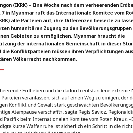
ngon (IKRK) –
Eine Woche nach dem verheerenden Erdbe
7,7 in Myanmar ruft das Internationale Komitee vom Ro
KRK) alle Parteien auf, ihre Differenzen beiseite zu lass
rten humanitären Zugang zu den Bevölkerungsgruppen i
enen Gebieten zu ermöglichen. Myanmar braucht die
ützung der internationalen Gemeinschaft in dieser Stu
d die Konfliktparteien müssen ihren Verpflichtungen au
ären Völkerrecht nachkommen.
heerende Erdbeben und die dadurch entstandene extreme 
 Parteien veranlassen, sich auf einen Weg zu einigen, der 
gen Konflikt und Gewalt stark geschwächten Bevölkerung
htige Atempause verschafft», sagte Regis Savioz, Regionaldi
d Pazifik beim Internationalen Komitee vom Roten Kreuz. «
igte kurze Waffenruhe ist sicherlich ein Schritt in die richt