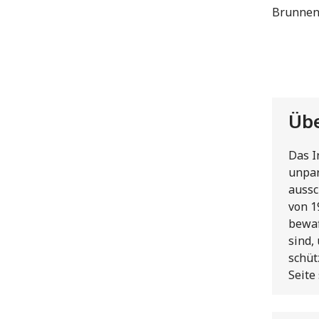
Brunnenw
Übe
Das I
unpar
aussc
von 1
bewaf
sind,
schüt
Seite