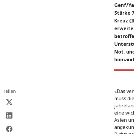
Genf/Ya
Stärke 
Kreuz (I
erweite
betroff
Unterst
Not, un
humanit
«Das ver
Teilen
muss die
jahrelan
eine wic
Asien un
angekünd