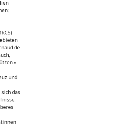
lien
men;
MRCS)
Gebieten
Arnaud de
auch,
tützen.»
euz und
 sich das
fnisse:
uberes
ntinnen