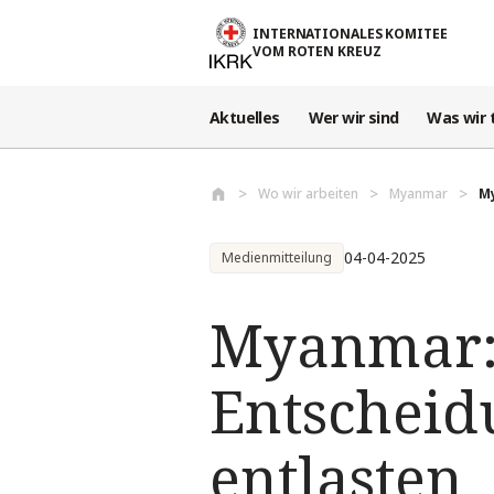
Direkt zum Inhalt
INTERNATIONALES KOMITEE
VOM ROTEN KREUZ
Aktuelles
Wer wir sind
Was wir 
Wo wir arbeiten
Myanmar
My
04-04-2025
Medienmitteilung
Myanmar: 
Entscheid
entlasten