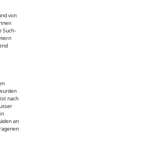
und von
ihnen
e Such-
mmern
gend
en
 wurden
ist nach
usser
in
häden an
tragenen