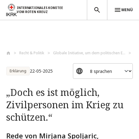
INTERNATIONALES KOMITEE
MENÜ
VOM ROTEN KREUZ
Direkt zum Inhalt
Recht & Politik
Globale Initiative, um dem politischen E...
„D
22-05-2025
Erklärung
„Doch es ist möglich,
Zivilpersonen im Krieg zu
schützen.“
Rede von Mirjana Spoljaric,