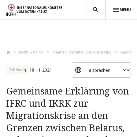
INTERNATIONALES KOMITEE
MENÜ
VOM ROTEN KREUZ
Direkt zum Inhalt
Recht & Politik
Themen, Debatten und Abrüstung
Geschütz
18-11-2021
Erklärung
Gemeinsame Erklärung von
IFRC und IKRK zur
Migrationskrise an den
Grenzen zwischen Belarus,