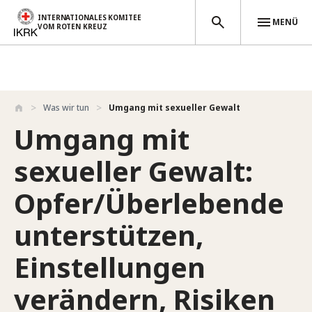
INTERNATIONALES KOMITEE
MENÜ
VOM ROTEN KREUZ
Direkt zum Inhalt
Was wir tun
Umgang mit sexueller Gewalt
Umgang mit
sexueller Gewalt:
Opfer/Überlebende
unterstützen,
Einstellungen
verändern, Risiken