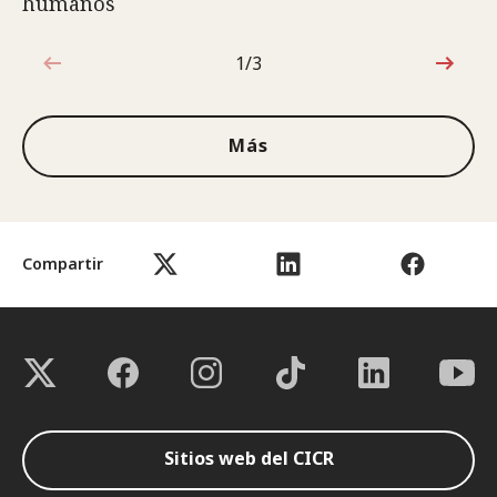
humanos
1/3
1de3
Más
Compartir
Sitios web del CICR