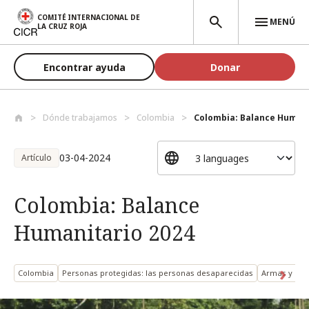
Pasar al contenido principal
COMITÉ INTERNACIONAL DE
MENÚ
LA CRUZ ROJA
Encontrar ayuda
Donar
Dónde trabajamos
Colombia
Colombia: Balance Humani
03-04-2024
Artículo
Colombia: Balance
Humanitario 2024
Colombia
Personas protegidas: las personas desaparecidas
Armas y oper