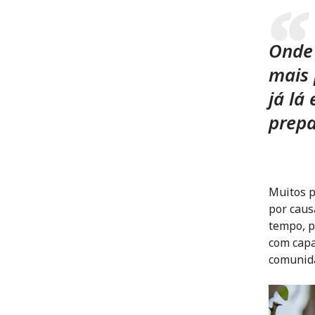
Onde 
mais 
já lá
prepa
Muitos p
por caus
tempo, p
com capa
comunida