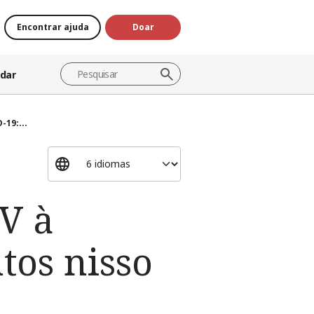
Encontrar ajuda
Doar
dar
19:...
V à
tos nisso