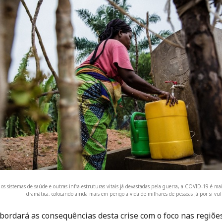
os sistemas de saúde e outras infra-estruturas vitais já devastadas pela guerra, a COVID-19 é m
dramática, colocando ainda mais em perigo a vida de milhares de pessoas já por si vu
bordará as consequências desta crise com o foco nas regiõe