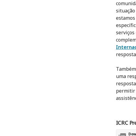
comunida
situação
estamos 
específi
serviços
complem
Interna
resposta
Também e
uma resp
resposta
permitir
assistênc
ICRC Pr
Dow