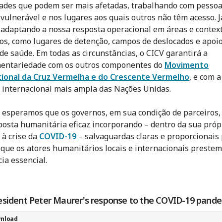
des que podem ser mais afetadas, trabalhando com pesso
 vulnerável e nos lugares aos quais outros não têm acesso. J
adaptando a nossa resposta operacional em áreas e contex
cos, como lugares de detenção, campos de deslocados e apoio
 de saúde. Em todas as circunstâncias, o CICV garantirá a
entariedade com os outros componentes do
Movimento
cional da Cruz Vermelha e do Crescente Vermelho
, e com a
 internacional mais ampla das Nações Unidas.
speramos que os governos, em sua condição de parceiros,
osta humanitária eficaz incorporando – dentro da sua próp
 à crise da
COVID-19
– salvaguardas claras e proporcionais
 que os atores humanitários locais e internacionais prestem
ia essencial.
esident Peter Maurer's response to the COVID-19 pand
nload