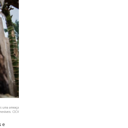
ais uma ameaça
lneráveis. CICV
s e