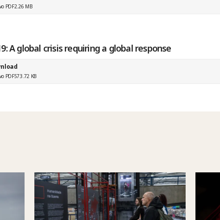
vo PDF
2.26 MB
: A global crisis requiring a global response
nload
vo PDF
573.72 KB