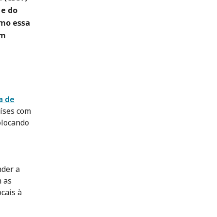
 e do
omo essa
em
a de
aíses com
olocando
nder a
m as
ocais à