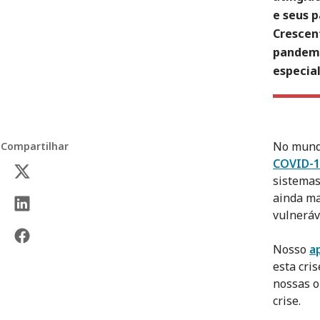
e seus 
Crescen
pandemi
especial
No mundo
Compartilhar
COVID-1
sistemas
ainda ma
vulneráv
Nosso
a
esta cri
nossas o
crise.