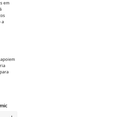
as em
á
tos
 a
 apoiem
ria
 para
emic