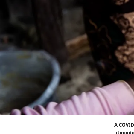
A COVID
atingid