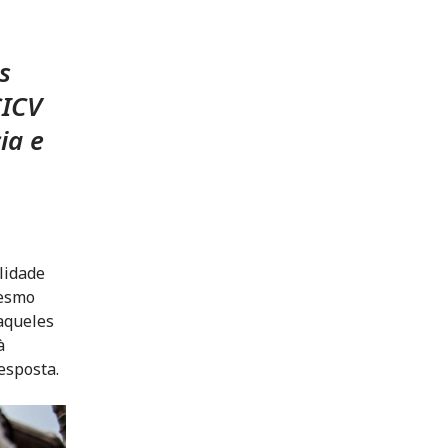
s
CICV
ia e
lidade
mesmo
daqueles
à
esposta.