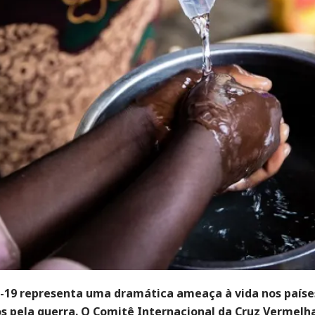
-19 representa uma dramática ameaça à vida nos paíse
os pela guerra. O Comitê Internacional da Cruz Vermelha