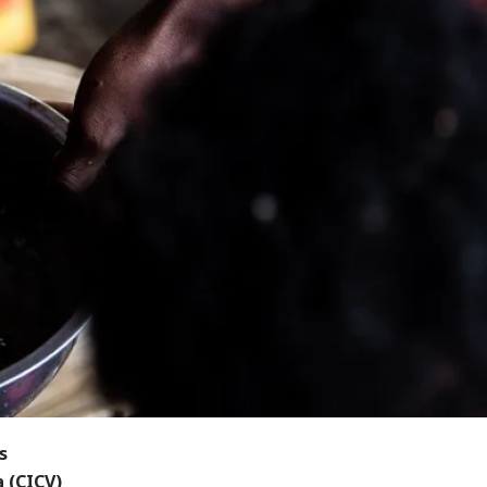
s
 (CICV)