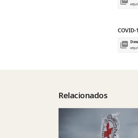
arqui
COVID-19
Dow
arqui
Relacionados