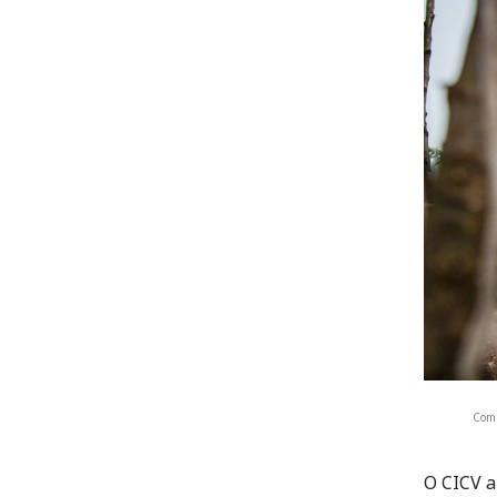
Com 
O CICV a