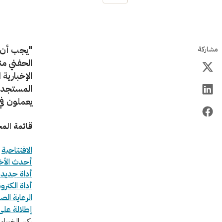
"يجب أن ن
مشاركة
الحفني من
الإخبارية
المستجدات
يعملون في
قائمة الم
الافتتاحية
أحدث الأخب
أداة جديدة
أداة الكتر
الرعاية ال
إطلالة على 
ركن الخبراء