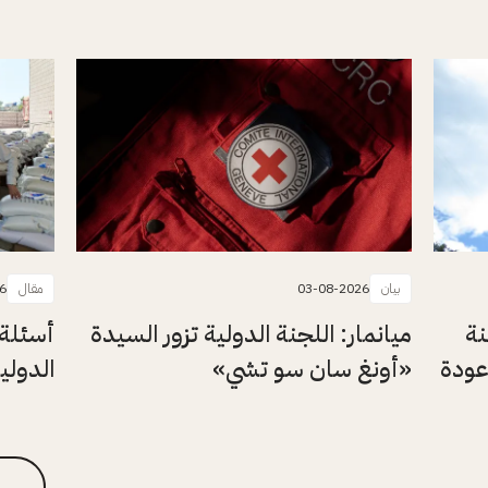
بيان
03-08-2026
مقال
6
نة
ميانمار: اللجنة الدولية تزور السيدة
أسئلة 
عودة
«أونغ سان سو تشي»
الدولي