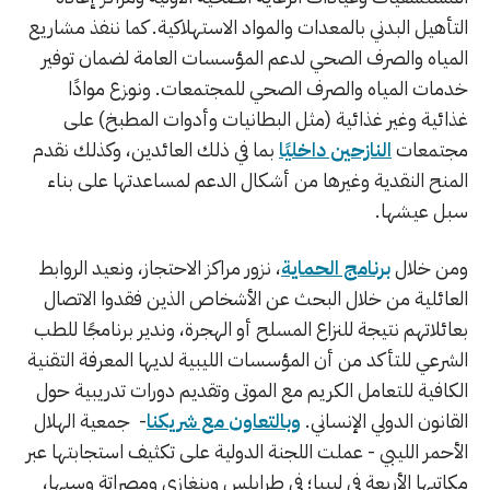
التأهيل البدني بالمعدات والمواد الاستهلاكية. كما ننفذ مشاريع
المياه والصرف الصحي لدعم المؤسسات العامة لضمان توفير
خدمات المياه والصرف الصحي للمجتمعات. ونوزع موادًا
غذائية وغير غذائية (مثل البطانيات وأدوات المطبخ) على
مجتمعات
النازحين داخليًا
بما في ذلك العائدين، وكذلك نقدم
المنح النقدية وغيرها من أشكال الدعم لمساعدتها على بناء
سبل عيشها.
ومن خلال
برنامج الحماية
، نزور مراكز الاحتجاز، ونعيد الروابط
العائلية من خلال البحث عن الأشخاص الذين فقدوا الاتصال
بعائلاتهم نتيجة للنزاع المسلح أو الهجرة، وندير برنامجًا للطب
الشرعي للتأكد من أن المؤسسات الليبية لديها المعرفة التقنية
الكافية للتعامل الكريم مع الموتى وتقديم دورات تدريبية حول
القانون الدولي الإنساني.
وبالتعاون مع شريكنا
- جمعية الهلال
الأحمر الليبي - عملت اللجنة الدولية على تكثيف استجابتها عبر
مكاتبها الأربعة في ليبيا؛ في طرابلس وبنغازي ومصراتة وسبها،