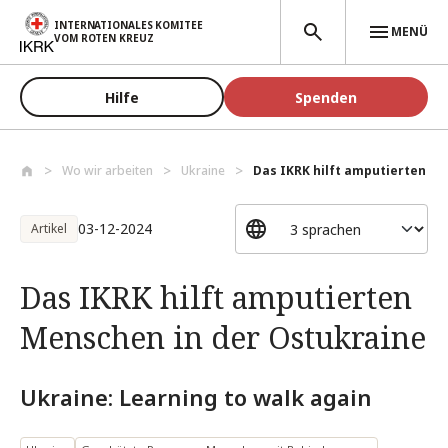
Direkt zum Inhalt
INTERNATIONALES KOMITEE
MENÜ
VOM ROTEN KREUZ
Hilfe
Spenden
Wo wir arbeiten
Ukraine
Das IKRK hilft amputierten Men
03-12-2024
Artikel
Das IKRK hilft amputierten
Menschen in der Ostukraine
Ukraine: Learning to walk again