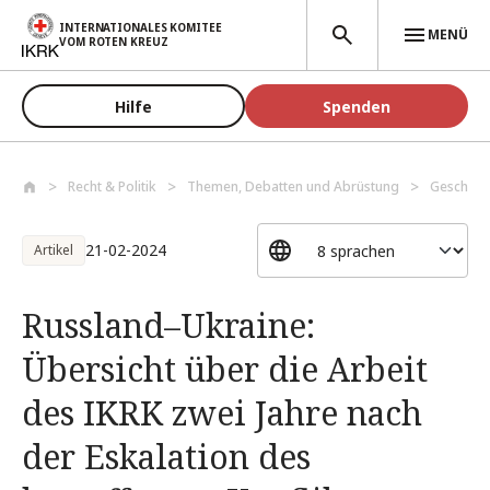
Direkt zum Inhalt
INTERNATIONALES KOMITEE
MENÜ
VOM ROTEN KREUZ
Hilfe
Spenden
Recht & Politik
Themen, Debatten und Abrüstung
Geschütz
21-02-2024
Artikel
Russland–Ukraine:
Übersicht über die Arbeit
des IKRK zwei Jahre nach
der Eskalation des