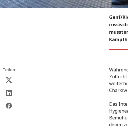
Genf/Kie
russisc
mussten
Kampfha
Während 
Teilen
Zuflucht
weiterh
Charkiw 
Das Inte
Hygienea
Bemühung
denen zu