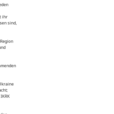
ieden
 ihr
sen sind,
 Region
und
ommenden
Ukraine
cht;
s IKRK