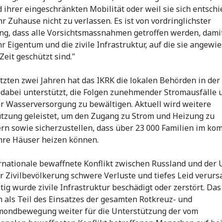
 ihrer eingeschränkten Mobilität oder weil sie sich entsch
hr Zuhause nicht zu verlassen. Es ist von vordringlichster
g, dass alle Vorsichtsmassnahmen getroffen werden, damit
hr Eigentum und die zivile Infrastruktur, auf die sie angewie
Zeit geschützt sind."
etzten zwei Jahren hat das IKRK die lokalen Behörden in der
dabei unterstützt, die Folgen zunehmender Stromausfälle 
r Wasserversorgung zu bewältigen. Aktuell wird weitere
tzung geleistet, um den Zugang zu Strom und Heizung zu
rn sowie sicherzustellen, dass über 23 000 Familien im k
hre Häuser heizen können.
rnationale bewaffnete Konflikt zwischen Russland und der 
er Zivilbevölkerung schwere Verluste und tiefes Leid verursa
itig wurde zivile Infrastruktur beschädigt oder zerstört. Da
ch als Teil des Einsatzes der gesamten Rotkreuz- und
mondbewegung weiter für die Unterstützung der vom