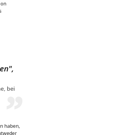
ion
s
en",
e, bei
n haben,
entweder