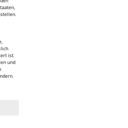
iden
Staaten,
tellen.
e,
lich
rt ist.
ten und
h
indern.