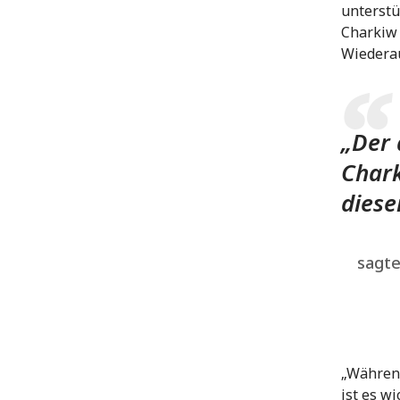
unterstü
Charkiw 
Wiedera
„Der 
Chark
diese
sagte
„Währen
ist es w