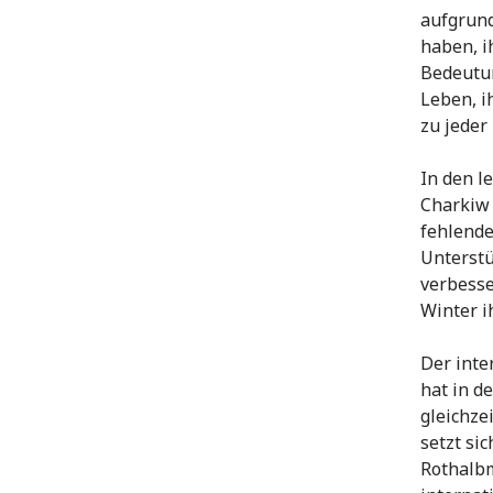
aufgrund
haben, i
Bedeutun
Leben, i
zu jeder 
In den l
Charkiw 
fehlende
Unterstü
verbesse
Winter i
Der inte
hat in d
gleichze
setzt si
Rothalb