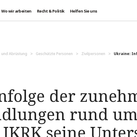
Wo wir arbeiten
Recht & Politik
Helfen Sie uns
 und Abrüstung
Geschützte Personen
Zivilpersonen
Ukraine: I
Infolge der zune
dlungen rund um
s IKRK seine Unter