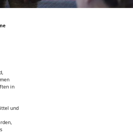
ine
d,
mmen
ten in
ttel und
rden,
us