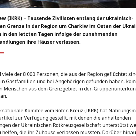
w (IKRK) – Tausende Zivilisten entlang der ukrainisch-
hen Grenze in der Region um Charkiw im Osten der Ukra
 in den letzten Tagen infolge der zunehmenden
ndlungen ihre Häuser verlassen.
viele der 8 000 Personen, die aus der Region geflüchtet sin
 in Gastfamilien und bei Angehörigen gefunden haben, ko
in Menschen aus dem Grenzgebiet in den Gruppenunterkünf
an.
rnationale Komitee vom Roten Kreuz (IKRK) hat Nahrungsmi
rtikel zur Verfügung gestellt, mit denen die anhaltenden
en der Ukrainischen Rotkreuzgesellschaft unterstützt we
 helfen, die ihr Zuhause verlassen mussten. Darüber hina