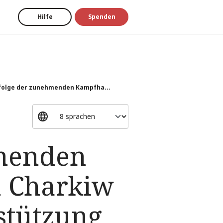
Hilfe
Spenden
nfolge der zunehmenden Kampfha...
hmenden
 Charkiw
stützung