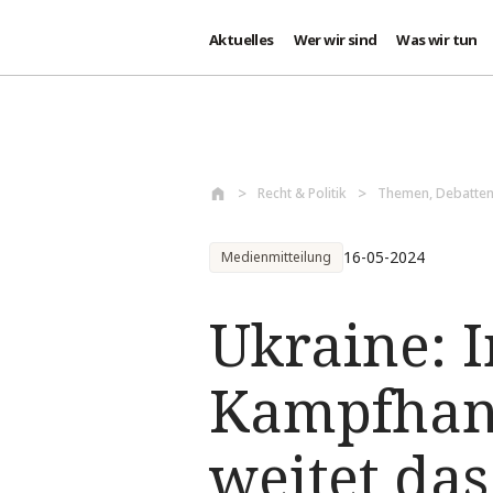
Aktuelles
Wer wir sind
Was wir tun
Direkt zum Inhalt
Recht & Politik
Themen, Debatten
16-05-2024
Medienmitteilung
Ukraine: 
Kampfhan
weitet da