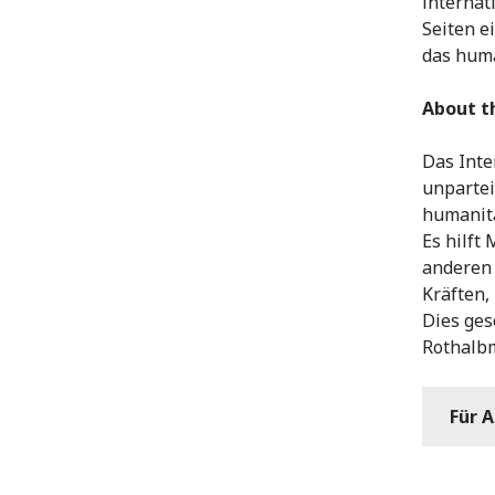
internat
Seiten e
das huma
About t
Das Inte
unpartei
humanitä
Es hilft
anderen 
Kräften,
Dies ges
Rothalb
Für 