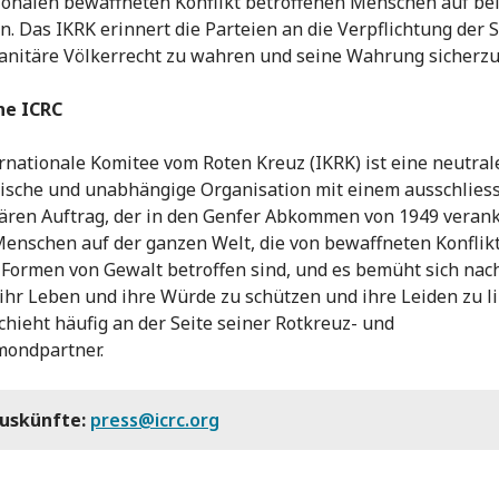
ionalen bewaffneten Konflikt betroffenen Menschen auf be
in. Das IKRK erinnert die Parteien an die Verpflichtung der 
nitäre Völkerrecht zu wahren und seine Wahrung sicherzus
he ICRC
rnationale Komitee vom Roten Kreuz (IKRK) ist eine neutral
ische und unabhängige Organisation mit einem ausschliess
ren Auftrag, der in den Genfer Abkommen von 1949 veranke
 Menschen auf der ganzen Welt, die von bewaffneten Konflik
Formen von Gewalt betroffen sind, und es bemüht sich nac
 ihr Leben und ihre Würde zu schützen und ihre Leiden zu l
chieht häufig an der Seite seiner Rotkreuz- und
mondpartner.
Auskünfte:
press@icrc.org