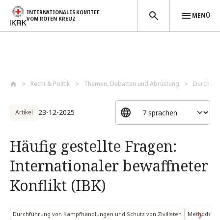
INTERNATIONALES KOMITEE
MENÜ
VOM ROTEN KREUZ
Direkt zum Inhalt
Recht & Politik
Themen, Debatten und Abrüstung
Durchfüh
23-12-2025
Artikel
Häufig gestellte Fragen:
Internationaler bewaffneter
Konflikt (IBK)
Durchführung von Kampfhandlungen und Schutz von Zivilisten
Methoden un