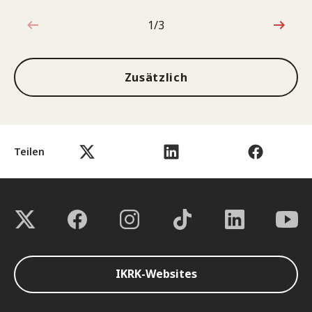
1/3
1von3
Zusätzlich
Teilen
IKRK-Websites